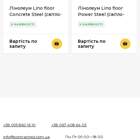
Лінолеум Lino floor
Лінолеум Lino floor
Concrete Steel (світло-
Power Steel (світло-
сірий) 2м
сірий) 2м
У НАЯВНОСТІ
У НАЯВНОСТІ
Вартість по
Вартість по
запиту
запиту
+38 095 860 16 10
+38 067 408 64 03
info@contractpol.com.ua
Пн-Пт 09:00—18:00