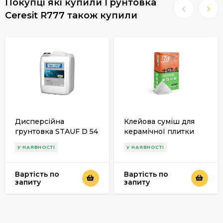
Покупці які купили Грунтовка
Ceresit R777 також купили
Дисперсійна
Клейова суміш для
грунтовка STAUF D 54
керамічної плитки
Actu «GT-S»
У НАЯВНОСТІ
У НАЯВНОСТІ
Вартість по
Вартість по
запиту
запиту