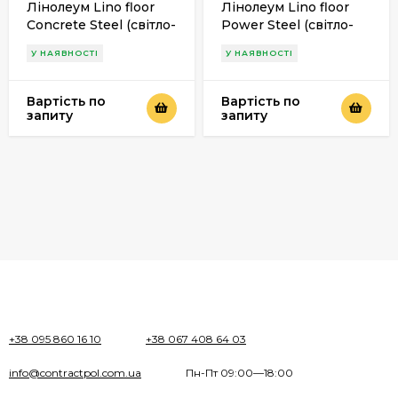
Лінолеум Lino floor
Лінолеум Lino floor
Concrete Steel (світло-
Power Steel (світло-
сірий) 2м
сірий) 2м
У НАЯВНОСТІ
У НАЯВНОСТІ
Вартість по
Вартість по
запиту
запиту
+38 095 860 16 10
+38 067 408 64 03
info@contractpol.com.ua
Пн-Пт 09:00—18:00