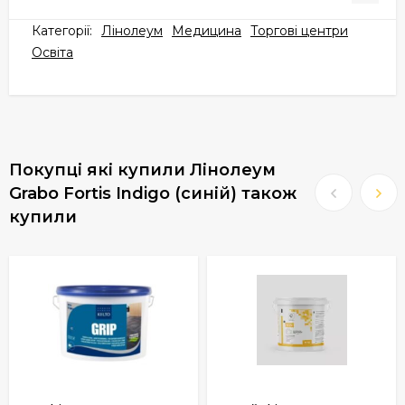
Категорії:
Лінолеум
Медицина
Торгові центри
Освіта
Покупці які купили Лінолеум
Grabo Fortis Indigo (синій) також
купили