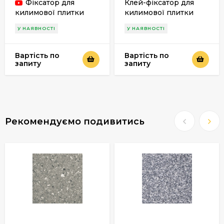
Фіксатор для
Клей-фіксатор для
килимової плитки
килимової плитки
Kiilto Grip
Cassel D 70
У НАЯВНОСТІ
У НАЯВНОСТІ
Вартість по
Вартість по
запиту
запиту
Рекомендуємо подивитись