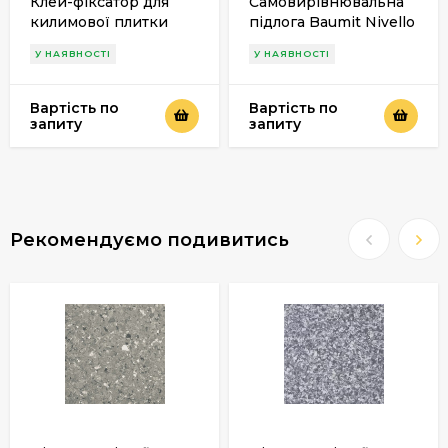
Клей-фіксатор для
Самовирівнювальна
килимової плитки
підлога Baumit Nivello
Cassel D 70
Duo, 25 кг
У НАЯВНОСТІ
У НАЯВНОСТІ
Вартість по
Вартість по
запиту
запиту
Рекомендуємо подивитись