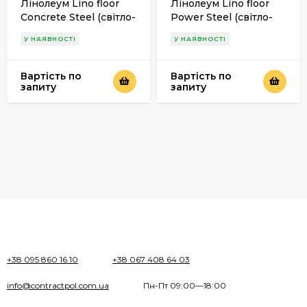
Лінолеум Lino floor
Лінолеум Lino floor
Concrete Steel (світло-
Power Steel (світло-
сірий) 2м
сірий) 2м
У НАЯВНОСТІ
У НАЯВНОСТІ
Вартість по
Вартість по
запиту
запиту
+38 095 860 16 10
+38 067 408 64 03
info@contractpol.com.ua
Пн-Пт 09:00—18:00