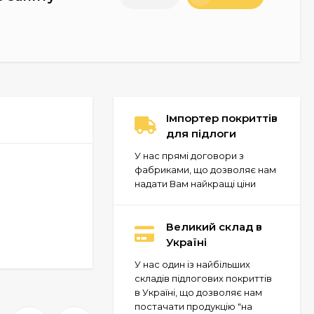
Імпортер покриттів
для підлоги
У нас прямі договори з
фабриками, що дозволяє нам
надати Вам найкращі ціни
Великий склад в
Україні
У нас один із найбільших
складів підлогових покриттів
в Україні, що дозволяє нам
постачати продукцію "на