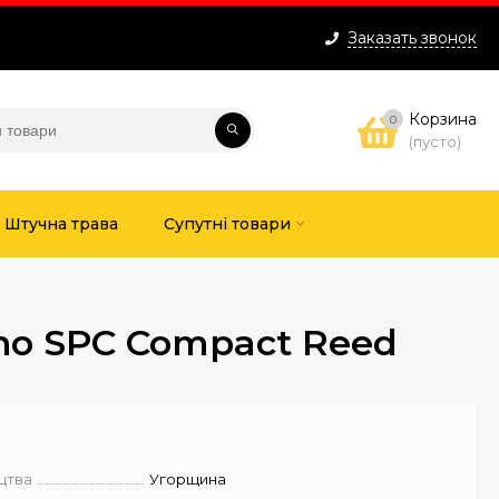
Заказать звонок
Корзина
0
(пусто)
Штучна трава
Супутні товари
no SPC Compact Reed
цтва
Угорщина