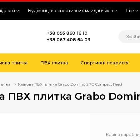
підлоги
Будівництво спортивних майданчиків
Іще
+38 095 860 16 10
+38 067 408 64 03
мова плитка
ПВХ плитка
Спортивні покриття
литка
Клікова ПВХ плитка Grabo Domino SPC Compact Reed
а ПВХ плитка Grabo Domi
Країна виробни