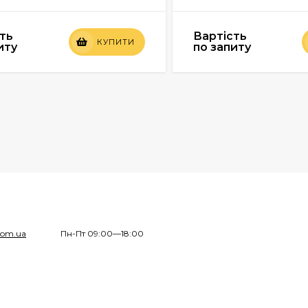
ть
Вартість
КУПИТИ
иту
по запиту
com.ua
Пн-Пт 09:00—18:00