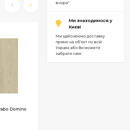
вчора"
Ми знаходимося у
Києві
Ми здійснюємо доставку
прямо на об'єкт по всій
Україні або Ви можете
забрати самі
rabo Domino
Клікова ПВХ плитка Grabo Domino
SPC Acoustic Silje
У НАЯВНОСТІ