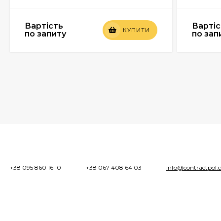
Вартість
Вартіс
КУПИТИ
по запиту
по зап
+38 095 860 16 10
+38 067 408 64 03
info@contractpol.