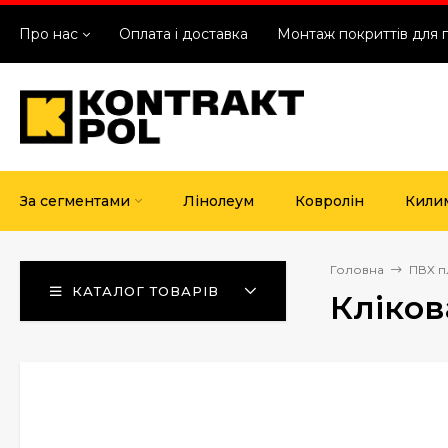
Про нас
Оплата і доставка
Монтаж покриттів для 
За сегментами
Лінолеум
Ковролін
Кили
Головна
ПВХ п
КАТАЛОГ ТОВАРІВ
Кліков