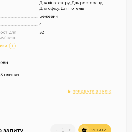
Для кінотеатру, Для ресторану,
Для офісу, Для готелів
Бежевий
4
ості для
32
риміщень
ТИКИ
нови
Х плитки
ПРИДБАТИ В 1 КЛІК
-
+
о запиту
КУПИТИ