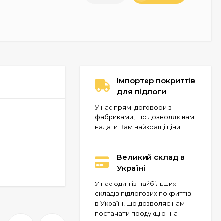
Імпортер покриттів
для підлоги
У нас прямі договори з
фабриками, що дозволяє нам
надати Вам найкращі ціни
Великий склад в
Україні
У нас один із найбільших
складів підлогових покриттів
в Україні, що дозволяє нам
постачати продукцію "на