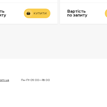
ть
Вартість
КУПИТИ
иту
по запиту
com.ua
Пн-Пт 09:00—18:00