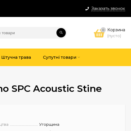
Заказать звонок
Корзина
0
(пусто)
Штучна трава
Супутні товари
o SPC Acoustic Stine
цтва
Угорщина