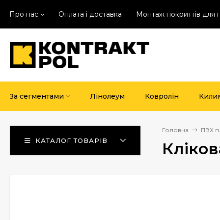
Про нас
Оплата і доставка
Монтаж покриттів для 
За сегментами
Лінолеум
Ковролін
Кили
Головна
ПВХ п
КАТАЛОГ ТОВАРІВ
Кліков