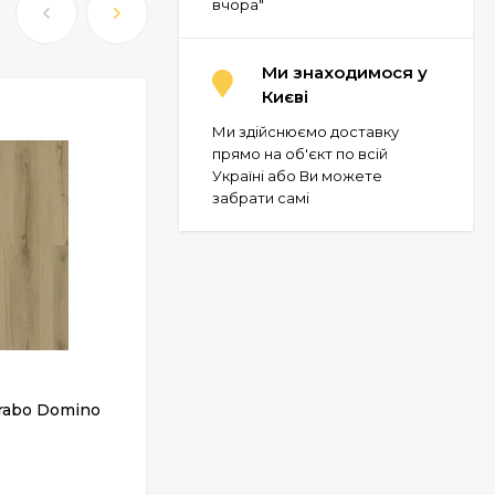
вчора"
Ми знаходимося у
Києві
Ми здійснюємо доставку
прямо на об'єкт по всій
Україні або Ви можете
забрати самі
rabo Domino
Клікова ПВХ плитка Grabo Domino
SPC Acoustic Line
У НАЯВНОСТІ