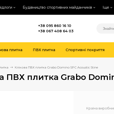
підлоги
Будівництво спортивних майданчиків
Іще
+38 095 860 16 10
+38 067 408 64 03
мова плитка
ПВХ плитка
Спортивні покриття
литка
Клікова ПВХ плитка Grabo Domino SPC Acoustic Stine
а ПВХ плитка Grabo Domin
Країна виробни