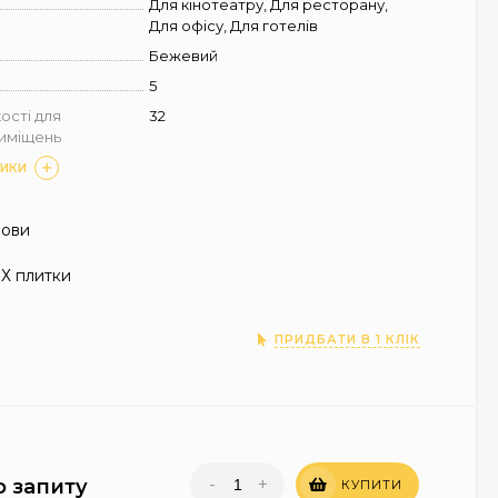
Для кінотеатру, Для ресторану,
Для офісу, Для готелів
Бежевий
5
ості для
32
риміщень
ТИКИ
нови
Х плитки
ПРИДБАТИ В 1 КЛІК
-
+
о запиту
КУПИТИ