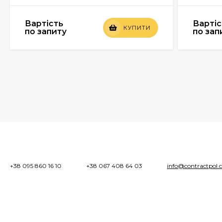
Вартість
Вартіс
КУПИТИ
по запиту
по зап
+38 095 860 16 10
+38 067 408 64 03
info@contractpol.