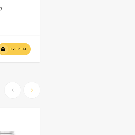
7
Фіксатор для килимової плитки
Kiilto Grip
У НАЯВНОСТІ
Вартість
КУПИТИ
КУПИТИ
по запиту