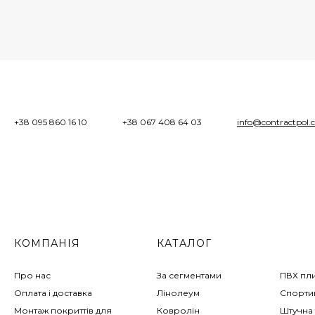
+38 095 860 16 10
+38 067 408 64 03
info@contractpol.
КОМПАНІЯ
КАТАЛОГ
Про нас
За сегментами
ПВХ пл
Оплата і доставка
Лінолеум
Спортив
Монтаж покриттів для
Ковролін
Штучна 