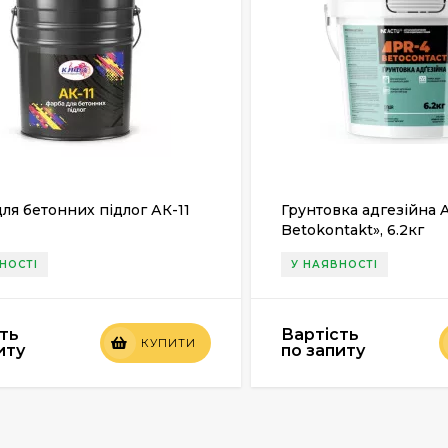
ля бетонних підлог АК-11
Грунтовка адгезійна 
Betokontakt», 6.2кг
НОСТІ
У НАЯВНОСТІ
ть
Вартість
КУПИТИ
иту
по запиту