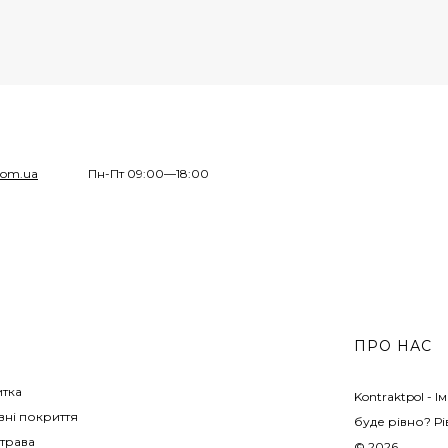
com.ua
Пн-Пт 09:00—18:00
ПРО НАС
итка
Kontraktpol - 
ні покриття
буде рівно? Рі
трава
© 2026