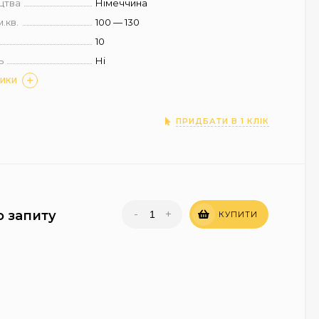
цтва
Німеччина
м.кв.
100 — 130
10
ь
Ні
ТИКИ
ПРИДБАТИ В 1 КЛІК
-
+
о запиту
КУПИТИ