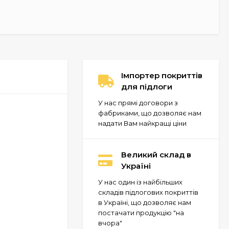
Імпортер покриттів
для підлоги
У нас прямі договори з
фабриками, що дозволяє нам
надати Вам найкращі ціни
Великий склад в
Україні
У нас один із найбільших
складів підлогових покриттів
в Україні, що дозволяє нам
постачати продукцію "на
вчора"