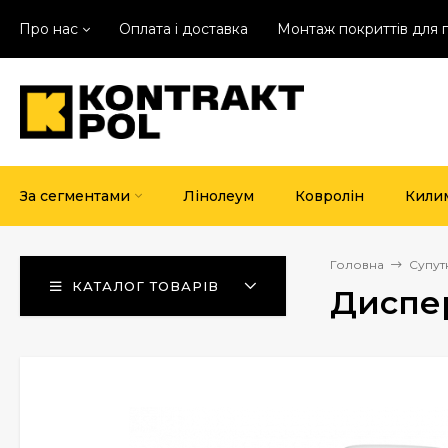
Про нас
Оплата і доставка
Монтаж покриттів для 
За сегментами
Лінолеум
Ковролін
Кили
Головна
Супут
КАТАЛОГ ТОВАРІВ
Диспер