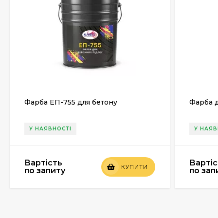
Фарба ЕП-755 для бетону
Фарба д
У НАЯВНОСТІ
У НАЯВ
Вартість
Вартіс
КУПИТИ
по запиту
по зап