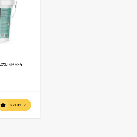
Actu «PR-4
Грунтовка глибокого проникнення
ACTU PR-2, 5 л
У НАЯВНОСТІ
Вартість
КУПИТИ
КУПИТИ
по запиту