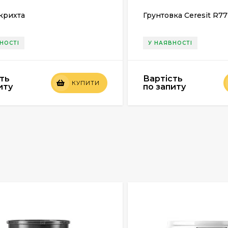
крихта
Грунтовка Ceresit R77
НОСТІ
У НАЯВНОСТІ
ть
Вартість
КУПИТИ
иту
по запиту