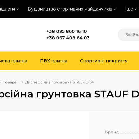
підлоги
Будівництво спортивних майданчиків
Іще
+38 095 860 16 10
+38 067 408 64 03
мова плитка
ПВХ плитка
Спортивні покриття
ні товари
Дисперсійна грунтовка STAUF D 54
сійна грунтовка STAUF D
Бренд