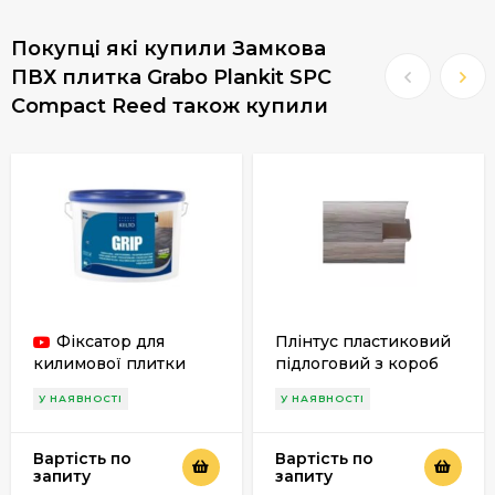
Покупці які купили Замкова
ПВХ плитка Grabo Plankit SPC
Compact Reed також купили
Фіксатор для
Плінтус пластиковий
килимової плитки
підлоговий з короб
Kiilto Grip
каналом
У НАЯВНОСТІ
У НАЯВНОСТІ
Вартість по
Вартість по
запиту
запиту