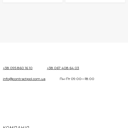
+38 095 860 16 10
+38 067 408 64 03
info@contractpol.com.ua
Пн-Пт 09:00—18:00