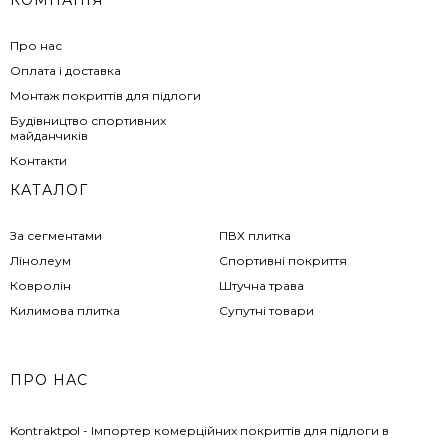
КОМПАНІЯ
Про нас
Оплата і доставка
Монтаж покриттів для підлоги
Будівництво спортивних
майданчиків
Контакти
КАТАЛОГ
За сегментами
ПВХ плитка
Лінолеум
Спортивні покриття
Ковролін
Штучна трава
Килимова плитка
Супутні товари
ПРО НАС
Kontraktpol - Імпортер комерційних покриттів для підлоги в