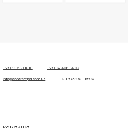
+38 095 860 16 10
+38 067 408 64 03
info@contractpol.com.ua
Пн-Пт 09:00—18:00