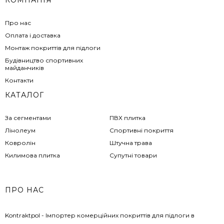
КОМПАНІЯ
Про нас
Оплата і доставка
Монтаж покриттів для підлоги
Будівництво спортивних
майданчиків
Контакти
КАТАЛОГ
За сегментами
ПВХ плитка
Лінолеум
Спортивні покриття
Ковролін
Штучна трава
Килимова плитка
Супутні товари
ПРО НАС
Kontraktpol - Імпортер комерційних покриттів для підлоги в