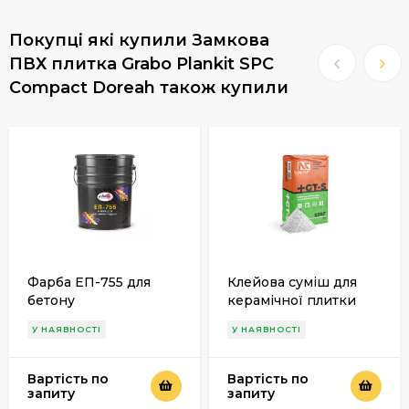
Покупці які купили Замкова
ПВХ плитка Grabo Plankit SPC
Compact Doreah також купили
Фарба ЕП-755 для
Клейова суміш для
бетону
керамічної плитки
Actu «GT-S»
У НАЯВНОСТІ
У НАЯВНОСТІ
Вартість по
Вартість по
запиту
запиту