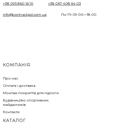
+38 095 860 16 10
+38 067 408 64 03
info@contractpol.com.ua
Пн-Пт 09:00—18:00
КОМПАНІЯ
Про нас
Оплата і доставка
Монтаж покриттів для підлоги
Будівництво спортивних
майданчиків
Контакти
КАТАЛОГ