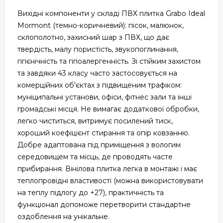
Вихідні компоненти у складі ПВХ плитка Grabo Ideal
Mormont (темно-коричневий): пісок, малюнок,
склополотно, захисний шар з ПВХ, що дає
твердість, малу пористість, звукопоглинання,
гігієнічність та гіпоалергенність. Зі стійким захистом
та завдяки 43 класу часто застосовується на
комерційних об'єктах з підвищеним трафіком:
муніципальні установи, офіси, фітнес зали та інші
громадські місця. Не вимагає додаткової обробки,
легко чиститься, витримує посилений тиск,
хороший коефіцієнт стирання та опір ковзанню.
Добре адаптована під приміщення з вологим
середовищем та місць, де проводять часте
прибирання. Вінілова плитка легка в монтажі і має
теплопровідні властивості (можна використовувати
на теплу підлогу до +27), практичність та
функціонал допоможе перетворити стандартне
оздоблення на унікальне.