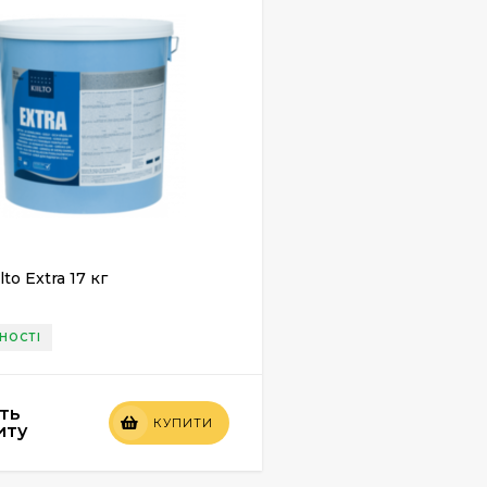
lto Extra 17 кг
НОСТІ
ть
КУПИТИ
иту