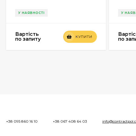
У НАЯВНОСТІ
У НАЯВ
Вартість
Вартіс
КУПИТИ
по запиту
по зап
+38 095 860 16 10
+38 067 408 64 03
info@contractpol.