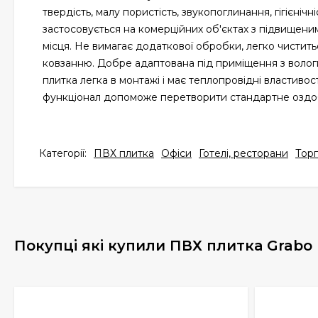
твердість, малу пористість, звукопоглинання, гігієнічн
застосовується на комерційних об'єктах з підвищеним 
місця. Не вимагає додаткової обробки, легко чистить
ковзанню. Добре адаптована під приміщення з волог
плитка легка в монтажі і має теплопровідні властивос
функціонал допоможе перетворити стандартне оздоб
Категорії:
ПВХ плитка
Офіси
Готелі, ресторани
Торг
Покупці які купили ПВХ плитка Grabo 