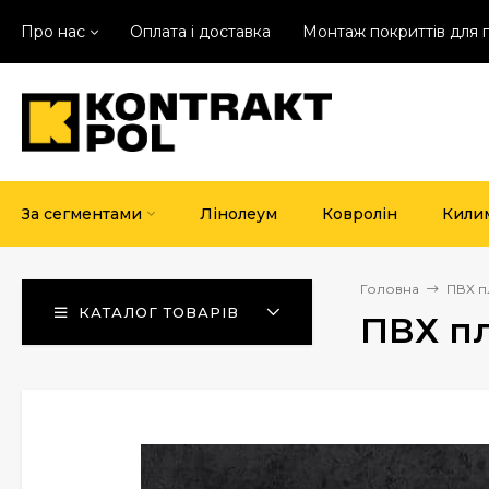
Про нас
Оплата і доставка
Монтаж покриттів для 
За сегментами
Лінолеум
Ковролін
Кили
Головна
ПВХ п
КАТАЛОГ ТОВАРІВ
ПВХ пл