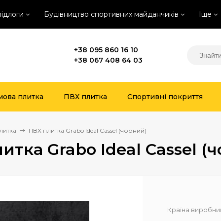
підлоги
Будівництво спортивних майданчиків
Іще
+38 095 860 16 10
+38 067 408 64 03
мова плитка
ПВХ плитка
Спортивні покриття
литка
ПВХ плитка Grabo Ideal Cassel (чорний)
итка Grabo Ideal Cassel (
Країна виробни