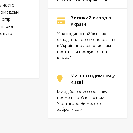
у часто
ромадські
Великий склад в
 опір
Україні
нілова
сть та
У нас один із найбільших
складів підлогових покриттів
в Україні, що дозволяє нам
постачати продукцію "на
вчора"
Ми знаходимося у
Києві
Ми здійснюємо доставку
прямо на об'єкт по всій
Україні або Ви можете
забрати самі