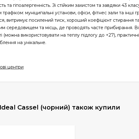
ість та гіпоалергенність. Зі стійким захистом та завдяки 43 клас
трафіком: муніципальні установи, офіси, фітнес зали та інші г
ся, витримує посилений тиск, хороший коефіцієнт стирання та
им середовищем та місць, де проводять часте прибирання. Ві
ті (можна використовувати на теплу підлогу до +27), практичні
лення на унікальне.
ові центри
Ideal Cassel (чорний) також купили