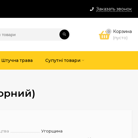
Заказать звонок
Корзина
0
(пусто)
Штучна трава
Супутні товари
чорний)
цтва
Угорщина