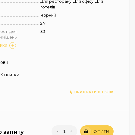
Для ресторану, Для офісу, Для
готелів
Чорний
2.7
ості для
33
риміщень
ТИКИ
нови
Х плитки
ПРИДБАТИ В 1 КЛІК
-
+
о запиту
КУПИТИ