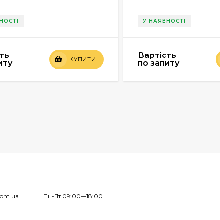
НОСТІ
У НАЯВНОСТІ
ть
Вартість
КУПИТИ
иту
по запиту
com.ua
Пн-Пт 09:00—18:00