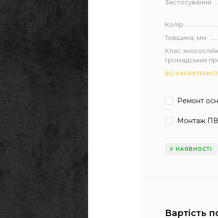
Застосування
Колір
Товщина, мм
Клас зносостійк
громадських п
ВСІ ХАРАКТЕРИС
Ремонт ос
Монтаж ПВ
У НАЯВНОСТІ
Вартість п