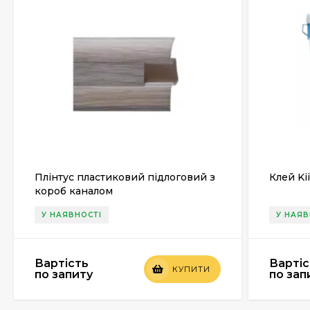
Плінтус пластиковий підлоговий з
Клей Kii
короб каналом
У НАЯВНОСТІ
У НАЯВ
Вартість
Вартіс
КУПИТИ
по запиту
по зап