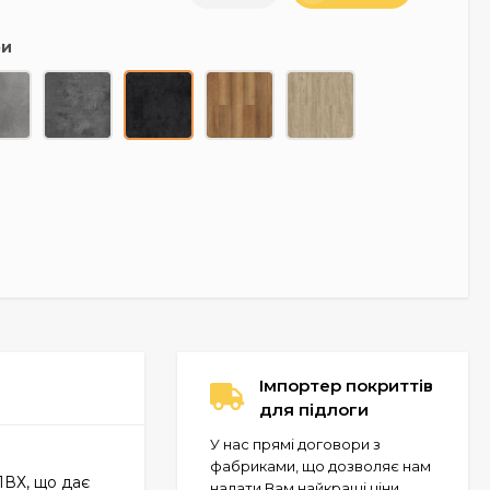
ри
Імпортер покриттів
для підлоги
У нас прямі договори з
фабриками, що дозволяє нам
ПВХ, що дає
надати Вам найкращі ціни