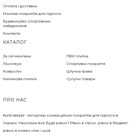
Оплата і доставка
Монтаж покриттів для підлоги
Будівництво спортивних
майданчиків
Контакти
КАТАЛОГ
За сегментами
ПВХ плитка
Лінолеум
Спортивні покриття
Ковролін
Штучна трава
Килимова плитка
Супутні товари
ПРО НАС
Kontraktpol - Імпортер комерційних покриттів для підлоги в
Україні. Наскільки все буде рівно? Рівно в строк, рівно в бюджет,
рівно в кожен стик і шов