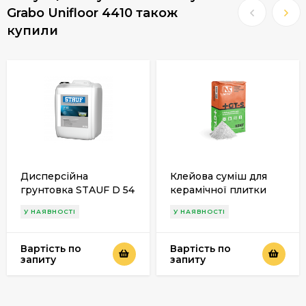
Grabo Unifloor 4410 також
купили
Дисперсійна
Клейова суміш для
грунтовка STAUF D 54
керамічної плитки
Actu «GT-S»
У НАЯВНОСТІ
У НАЯВНОСТІ
Вартість по
Вартість по
запиту
запиту