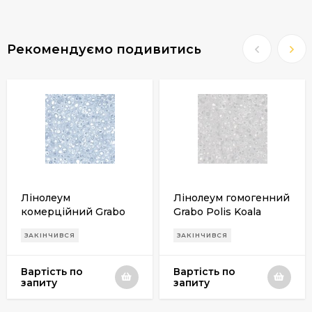
Рекомендуємо подивитись
Лінолеум
Лінолеум гомогенний
комерційний Grabo
Grabo Polis Koala
Polis Water
(світло-сірий)
ЗАКІНЧИВСЯ
ЗАКІНЧИВСЯ
(блакитний)
Вартість по
Вартість по
запиту
запиту