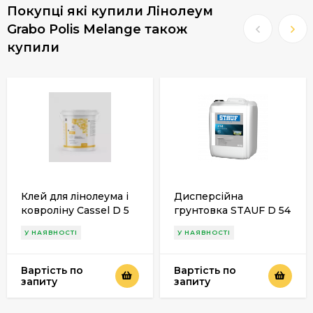
Покупці які купили Лінолеум
Grabo Polis Melange також
купили
Клей для лінолеума і
Дисперсійна
ковроліну Cassel D 5
грунтовка STAUF D 54
У НАЯВНОСТІ
У НАЯВНОСТІ
Вартість по
Вартість по
запиту
запиту