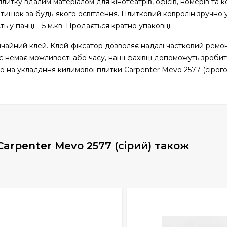
литку вдалим матеріалом для кінотеатрів, офісів, номерів та 
затишок за будь-якого освітлення. Плитковий ковролін зручно 
ь у пачці – 5 м.кв. Продається кратно упаковці.
чайний клей. Клей-фіксатор дозволяє надалі частковий ремон
вас немає можливості або часу, наші фахівці допоможуть зроби
ію на укладання килимової плитки Carpenter Mevo 2577 (сірого
arpenter Mevo 2577 (сірий) також