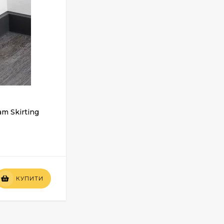
am Skirting
Килимовий плінтус Bolta TSL 55/9
У НАЯВНОСТІ
Вартість
КУПИТИ
КУПИТИ
по запиту