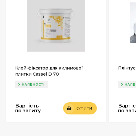
Клей-фіксатор для килимової
Плінтус
плитки Cassel D 70
У НАЯВНОСТІ
У НАЯВ
Вартість
Вартіс
КУПИТИ
по запиту
по зап