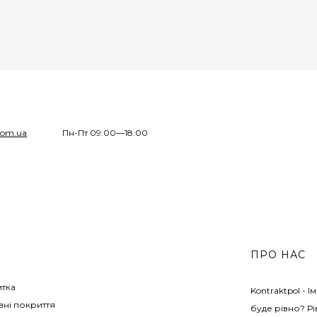
com.ua
Пн-Пт 09:00—18:00
ПРО НАС
итка
Kontraktpol - 
ні покриття
буде рівно? Рі