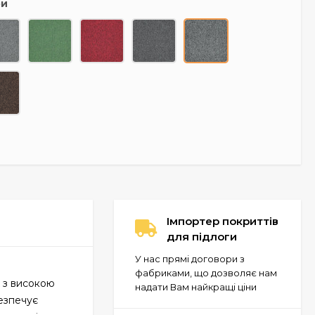
ри
Імпортер покриттів
для підлоги
У нас прямі договори з
фабриками, що дозволяє нам
х з високою
надати Вам найкращі ціни
безпечує