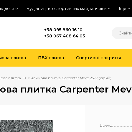
підлоги
Будівництво спортивних майданчиків
Іще
+38 095 860 16 10
+38 067 408 64 03
мова плитка
ПВХ плитка
Спортивні покриття
ова плитка
Килимова плитка Carpenter Mevo 2577 (сірий)
ва плитка Carpenter Mevo
Бренд