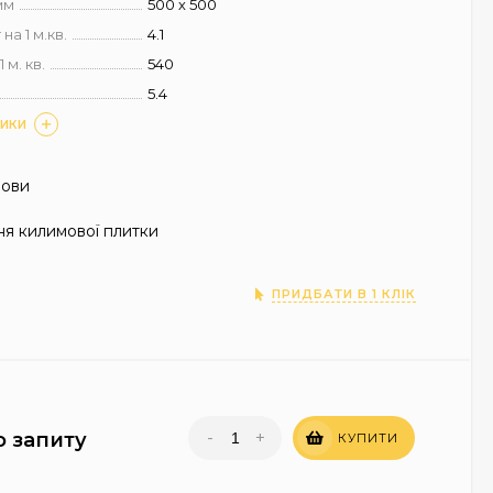
мм
500 х 500
на 1 м.кв.
4.1
 м. кв.
540
5.4
ТИКИ
нови
я килимової плитки
ПРИДБАТИ В 1 КЛІК
-
+
о запиту
КУПИТИ