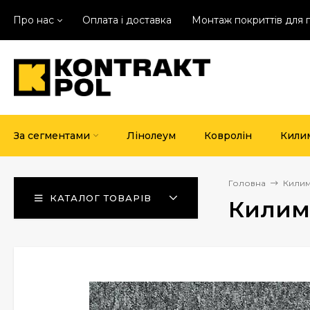
Про нас
Оплата і доставка
Монтаж покриттів для 
За сегментами
Лінолеум
Ковролін
Кили
Головна
Килим
КАТАЛОГ ТОВАРІВ
Килимо