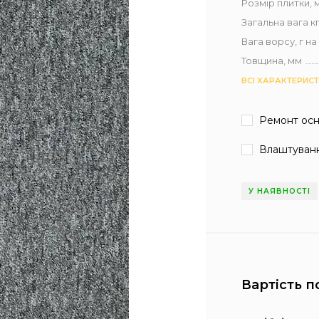
Розмір плитки, 
Загальна вага кг 
Вага ворсу, г на 1
Товщина, мм
ВСІ ХАРАКТЕРИС
Ремонт ос
Влаштуванн
У НАЯВНОСТІ
Вартість п