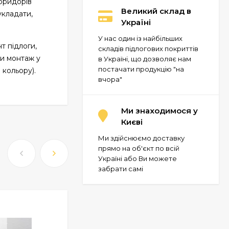
коридорів
Великий склад в
укладати,
Україні
У нас один із найбільших
т підлоги,
складів підлогових покриттів
ти монтаж у
в Україні, що дозволяє нам
постачати продукцію "на
 кольору).
вчора"
Ми знаходимося у
Києві
Ми здійснюємо доставку
прямо на об'єкт по всій
Україні або Ви можете
забрати самі