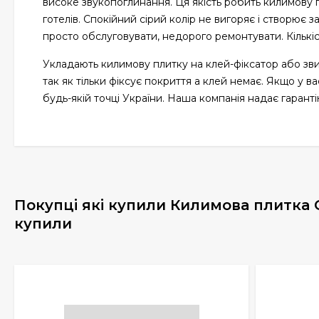
високе звукопоглинання. Ця якість робить килимову п
готелів. Спокійний сірий колір не вигоряє і створює 
просто обслуговувати, недорого ремонтувати. Кількіст
Укладають килимову плитку на клей-фіксатор або зви
так як тільки фіксує покриття а клей немає. Якщо у 
будь-якій точці України. Наша компанія надає гарант
Покупці які купили Килимова плитка C
купили