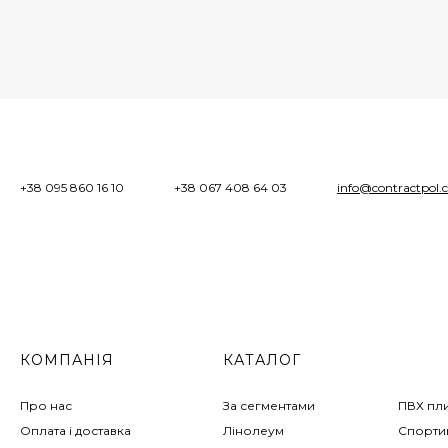
+38 095 860 16 10
+38 067 408 64 03
info@contractpol.
КОМПАНІЯ
КАТАЛОГ
Про нас
За сегментами
ПВХ пл
Оплата і доставка
Лінолеум
Спортив