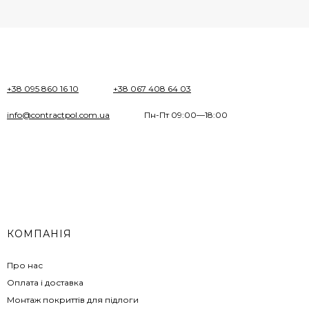
+38 095 860 16 10
+38 067 408 64 03
info@contractpol.com.ua
Пн-Пт 09:00—18:00
КОМПАНІЯ
Про нас
Оплата і доставка
Монтаж покриттів для підлоги