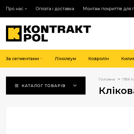
Про нас
Оплата і доставка
Монтаж покриттів для 
За сегментами
Лінолеум
Ковролін
Кили
Головна
ПВХ п
КАТАЛОГ ТОВАРІВ
Кліков