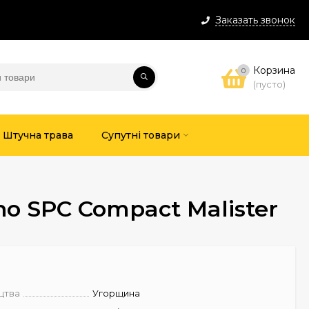
Заказать звонок
Корзина
0
(пусто)
Штучна трава
Супутні товари
o SPC Compact Malister
цтва
Угорщина