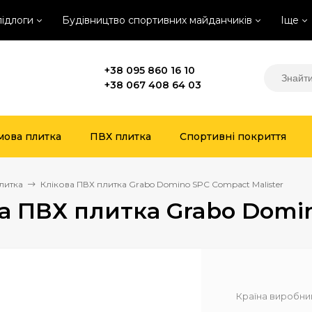
підлоги
Будівництво спортивних майданчиків
Іще
+38 095 860 16 10
+38 067 408 64 03
мова плитка
ПВХ плитка
Спортивні покриття
литка
Клікова ПВХ плитка Grabo Domino SPC Compact Malister
а ПВХ плитка Grabo Domin
Країна виробни