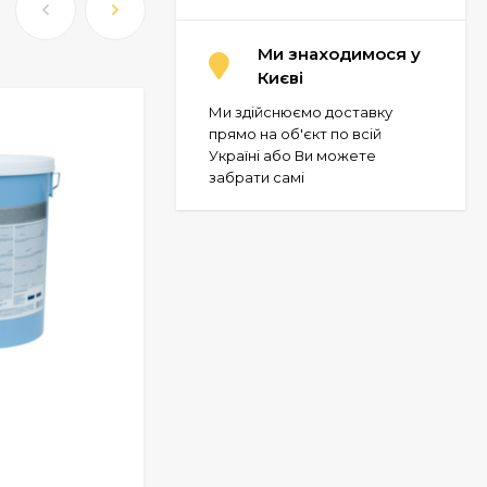
Ми знаходимося у
Києві
Ми здійснюємо доставку
прямо на об'єкт по всій
Україні або Ви можете
забрати самі
Фарба для бетонних підлог АК-11
У НАЯВНОСТІ