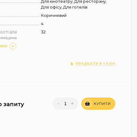
Для кінотеатру, Для ресторану,
Для офісу, Для готелів
Коричневий
4
ості для
32
риміщень
ТИКИ
ПРИДБАТИ В 1 КЛІК
-
+
о запиту
КУПИТИ