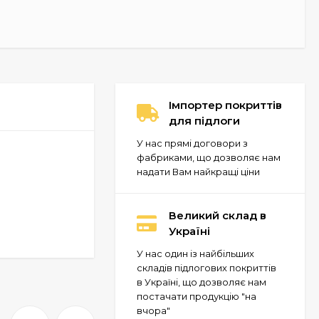
Імпортер покриттів
для підлоги
У нас прямі договори з
фабриками, що дозволяє нам
надати Вам найкращі ціни
Великий склад в
Україні
У нас один із найбільших
складів підлогових покриттів
в Україні, що дозволяє нам
постачати продукцію "на
вчора"