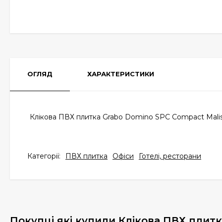
ОГЛЯД
ХАРАКТЕРИСТИКИ
Клікова ПВХ плитка Grabo Domino SPC Compact Malis
Категорії:
ПВХ плитка
Офіси
Готелі, ресторани
Покупці які купили Клікова ПВХ плитк