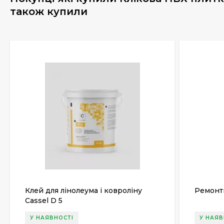
також купили
Клей для лінолеума і ковроліну
Ремонтн
Cassel D 5
У НАЯВНОСТІ
У НАЯВ