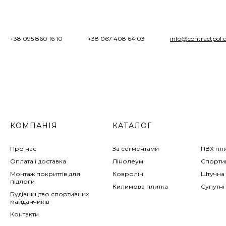
+38 095 860 16 10
+38 067 408 64 03
info@contractpol.
КОМПАНІЯ
КАТАЛОГ
Про нас
За сегментами
ПВХ пл
Оплата і доставка
Лінолеум
Спортив
Монтаж покриттів для
Ковролін
Штучна 
підлоги
Килимова плитка
Супутні
Будівництво спортивних
майданчиків
Контакти