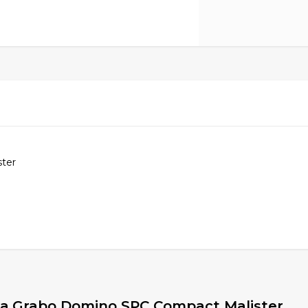
ter
а Grabo Domino SPC Compact Malister