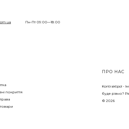
com.ua
Пн-Пт 09:00—18:00
ПРО НАС
итка
Kontraktpol - 
ні покриття
буде рівно? Рі
трава
© 2026
 товари