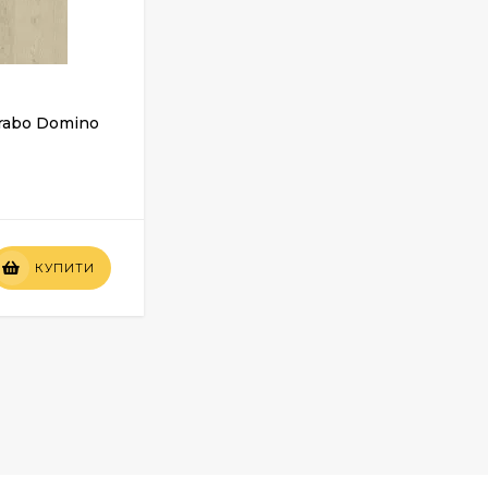
rabo Domino
Клікова ПВХ плитка Grabo Domino
SPC Acoustic Silje
У НАЯВНОСТІ
Вартість
КУПИТИ
КУПИТИ
по запиту