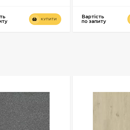
ть
Вартість
КУПИТИ
иту
по запиту