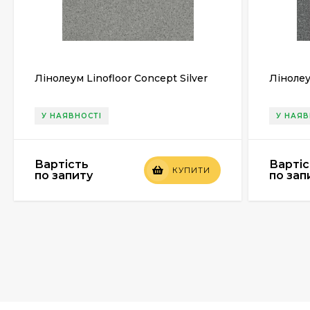
Лінолеум Linofloor Concept Silver
Лінолеу
У НАЯВНОСТІ
У НАЯВ
Вартість
Вартіс
КУПИТИ
по запиту
по зап