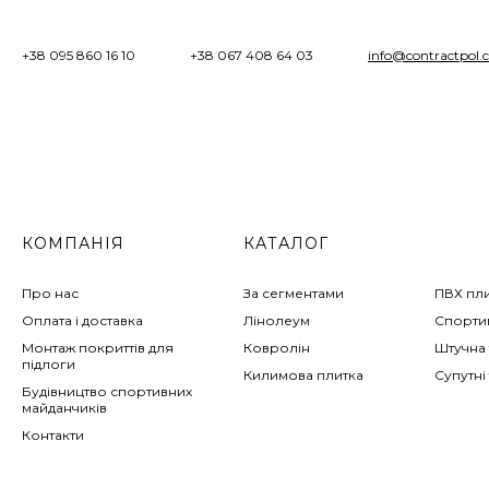
+38 095 860 16 10
+38 067 408 64 03
info@contractpol.
КОМПАНІЯ
КАТАЛОГ
Про нас
За сегментами
ПВХ пл
Оплата і доставка
Лінолеум
Спортив
Монтаж покриттів для
Ковролін
Штучна 
підлоги
Килимова плитка
Супутні
Будівництво спортивних
майданчиків
Контакти