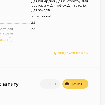
Для більярдної, Для кінотеатру, Для
ресторану, Для офісу, Для готелів,
Для заходів
Коричневий
2.5
ості для
33
риміщень
ТИКИ
ПРИДБАТИ В 1 КЛІК
-
+
о запиту
КУПИТИ