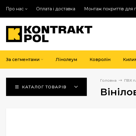
Про нас
Оплата і доставка
Монтаж покриттів для 
За сегментами
Лінолеум
Ковролін
Кили
Головна
ПВХ п
КАТАЛОГ ТОВАРІВ
Вініло