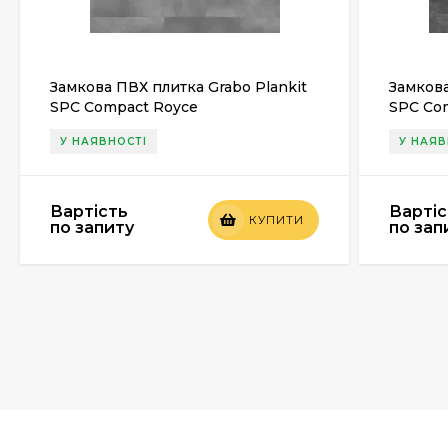
Замкова ПВХ плитка Grabo Plankit
Замкова
SPC Compact Royce
SPC Co
У НАЯВНОСТІ
У НАЯВ
Вартість
Вартіс
КУПИТИ
по запиту
по зап