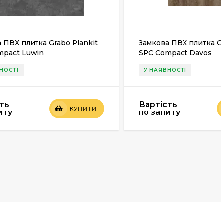
 ПВХ плитка Grabo Plankit
Замкова ПВХ плитка G
mpact Luwin
SPC Compact Davos
НОСТІ
У НАЯВНОСТІ
ть
Вартість
КУПИТИ
иту
по запиту