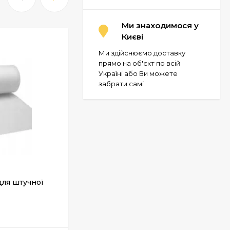
Ми знаходимося у
Києві
Ми здійснюємо доставку
прямо на об'єкт по всій
Україні або Ви можете
забрати самі
для штучної
Грунтовка глибокого проникнення
ACTU PR-2, 5 л
У НАЯВНОСТІ