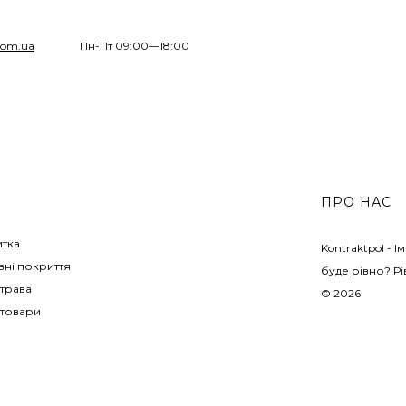
com.ua
Пн-Пт 09:00—18:00
ПРО НАС
итка
Kontraktpol - 
ні покриття
буде рівно? Рі
трава
© 2026
 товари