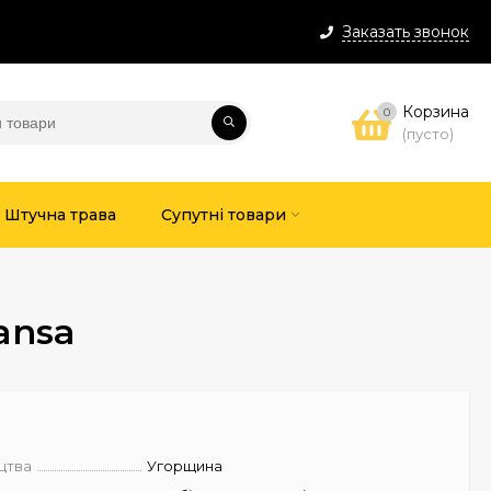
Заказать звонок
Корзина
0
(пусто)
Штучна трава
Супутні товари
ansa
цтва
Угорщина