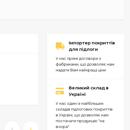
Імпортер покриттів
для підлоги
У нас прямі договори з
фабриками, що дозволяє нам
надати Вам найкращі ціни
Великий склад в
Україні
У нас один із найбільших
складів підлогових покриттів
в Україні, що дозволяє нам
постачати продукцію "на
вчора"