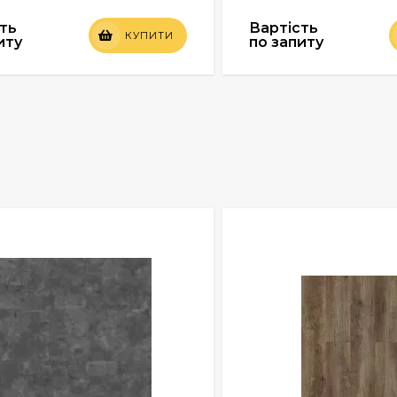
ть
Вартість
КУПИТИ
иту
по запиту