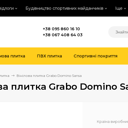
підлоги
Будівництво спортивних майданчиків
Іще
+38 095 860 16 10
+38 067 408 64 03
мова плитка
ПВХ плитка
Спортивні покриття
литка
Вінілова плитка Grabo Domino Sansa
ва плитка Grabo Domino S
Країна виробни