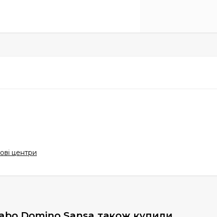
ові центри
rabo Domino Sansa також купили