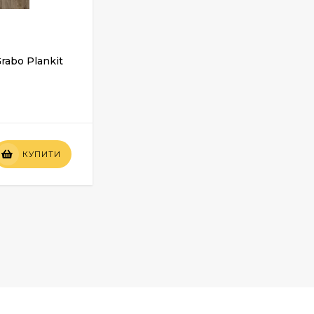
rabo Plankit
Замкова ПВХ плитка Grabo Plankit
SPC Compact Doreah
У НАЯВНОСТІ
Вартість
КУПИТИ
КУПИТИ
по запиту