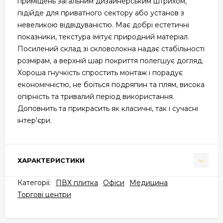
приміщень загальним дизайнерським штрихом,
підійде для приватного сектору або установ з
невеликою відвідуваністю. Має добрі естетичні
показники, текстура імітує природний матеріал.
Посилений склад зі скловолокна надає стабільності
розмірам, а верхній шар покриття полегшує догляд.
Хороша гнучкість спростить монтаж і порадує
економічністю, не боїться подряпин та плям, висока
опірність та тривалий період використання.
Доповнить та прикрасить як класичні, так і сучасні
інтер'єри.
ХАРАКТЕРИСТИКИ
Категорії:
ПВХ плитка
Офіси
Медицина
Торгові центри