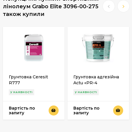
лінолеум Grabo Elite 3096-00-275
також купили
Грунтовка Ceresit
Грунтовка адгезійна
R777
Actu «PR-4
Betokontakt», 6.2кг
У НАЯВНОСТІ
У НАЯВНОСТІ
Вартість по
Вартість по
запиту
запиту