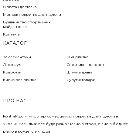
Оплата і доставка
Монтаж покриттів для підлоги
Будівництво спортивних
майданчиків
Контакти
КАТАЛОГ
За сегментами
ПВХ плитка
Лінолеум
Спортивні покриття
Ковролін
Штучна трава
Килимова плитка
Супутні товари
ПРО НАС
Kontraktpol - Імпортер комерційних покриттів для підлоги в
Україні. Наскільки все буде рівно? Рівно в строк, рівно в бюджет,
рівно в кожен стик і шов