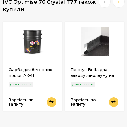
IVC Optimise 70 Crystal T77 також
купили
Фарба для бетонних
Плінтус Bolta для
підлог АК-11
заводу лінолеуму на
стіни
У НАЯВНОСТІ
У НАЯВНОСТІ
Вартість по
Вартість по
запиту
запиту