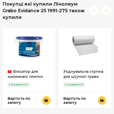
Покупці які купили Лінолеум
Grabo Evidance 25 1991-275 також
купили
Фіксатор для
З'єднувальна стрічка
килимової плитки
для штучної трави
Kiilto Grip
У НАЯВНОСТІ
У НАЯВНОСТІ
Вартість по
Вартість по
запиту
запиту