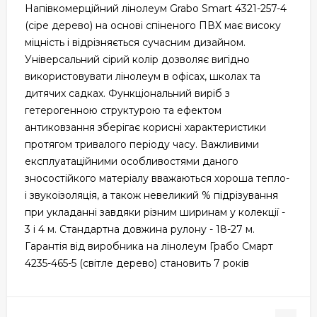
Напівкомерційний лінолеум Grabo Smart 4321-257-4
(сіре дерево) на основі спіненого ПВХ має високу
міцність і відрізняється сучасним дизайном.
Універсальний сірий колір дозволяє вигідно
використовувати лінолеум в офісах, школах та
дитячих садках. Функціональний виріб з
гетерогенною структурою та ефектом
антиковзання зберігає корисні характеристики
протягом тривалого періоду часу. Важливими
експлуатаційними особливостями даного
зносостійкого матеріалу вважаються хороша тепло-
і звукоізоляція, а також невеликий % підрізування
при укладанні завдяки різним ширинам у колекції -
3 і 4 м. Стандартна довжина рулону - 18-27 м.
Гарантія від виробника на лінолеум Грабо Смарт
4235-465-5 (світле дерево) становить 7 років