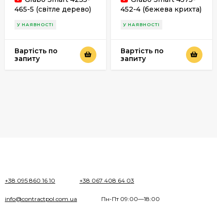
465-5 (світле дерево)
452-4 (бежева крихта)
У НАЯВНОСТІ
У НАЯВНОСТІ
Вартість по
Вартість по
запиту
запиту
+38 095 860 16 10
+38 067 408 64 03
info@contractpol.com.ua
Пн-Пт 09:00—18:00