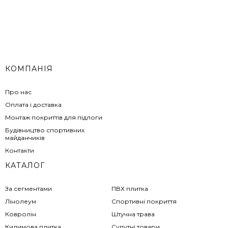
КОМПАНІЯ
Про нас
Оплата і доставка
Монтаж покриттів для підлоги
Будівництво спортивних
майданчиків
Контакти
КАТАЛОГ
За сегментами
ПВХ плитка
Лінолеум
Спортивні покриття
Ковролін
Штучна трава
Килимова плитка
Супутні товари