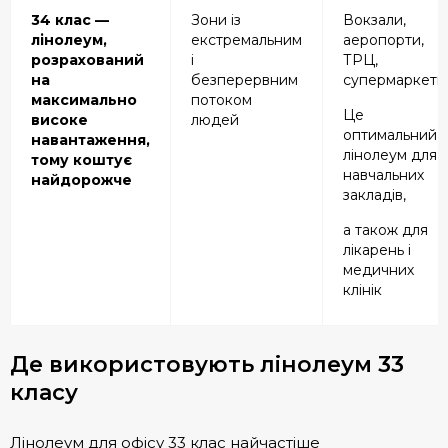
34 клас —
Зони із
Вокзали,
лінолеум,
екстремальним
аеропорти,
розрахований
і
ТРЦ,
на
безперервним
супермаркети
максимально
потоком
Це
високе
людей
оптимальний
навантаження,
лінолеум для
тому коштує
навчальних
найдорожче
закладів,
а також для
лікарень і
медичних
клінік
Де використовують лінолеум 33
класу
Лінолеум для офісу 33 клас найчастіше