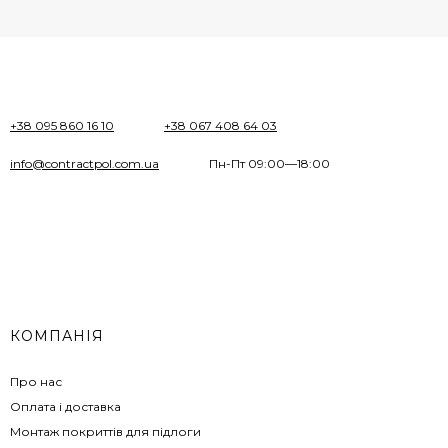
+38 095 860 16 10
+38 067 408 64 03
info@contractpol.com.ua
Пн-Пт 09:00—18:00
КОМПАНІЯ
Про нас
Оплата і доставка
Монтаж покриттів для підлоги