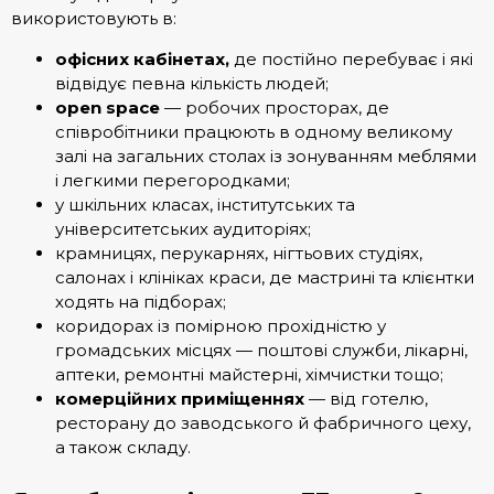
використовують в:
офісних кабінетах,
де постійно перебуває і які
відвідує певна кількість людей;
open space
— робочих просторах, де
співробітники працюють в одному великому
залі на загальних столах із зонуванням меблями
і легкими перегородками;
у шкільних класах, інститутських та
університетських аудиторіях;
крамницях, перукарнях, нігтьових студіях,
салонах і клініках краси, де мастрині та клієнтки
ходять на підборах;
коридорах із помірною прохідністю у
громадських місцях — поштові служби, лікарні,
аптеки, ремонтні майстерні, хімчистки тощо;
комерційних приміщеннях
— від готелю,
ресторану до заводського й фабричного цеху,
а також складу.