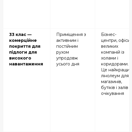
33 клас —
Приміщення з
Бізнес-
комерційне
активним і
центри, офіси
покриття для
постійним
великих
підлоги
для
рухом
компаній із
високого
упродовж
холами і
навантаження
усього дня
коридорами.
Це найкращи
лінолеум для
магазинів,
бутіків і залів
очікування