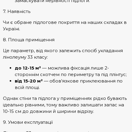
замаскувати нерівності підлоги.
7. Наявність
Чи є обране підлогове покриття на наших складах в
Україні.
8. Площа приміщення
Це параметр, від якого залежить спосіб укладання
лінолеуму 33 класу:
до 12-15 м²
— можлива фіксація лише 2-
стороннім скотчем по периметру та під плінтус;
від 15-20
м²
— обов'язкове приклеювання по
всій площі.
Однак стіни та підлога у приміщеннях рідко бувають
ідеально рівними, тому важливо залишати запас на
10-15 см до довжини й ширини відрізу.
9. Умови експлуатації