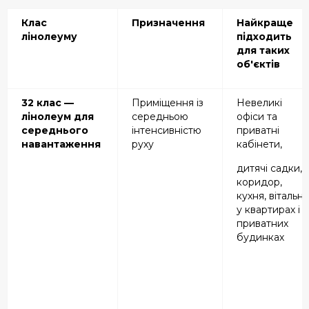
Клас
Призначення
Найкраще
лінолеуму
підходить
для таких
об'єктів
32 клас —
Приміщення із
Невеликі
лінолеум для
середньою
офіси та
середнього
інтенсивністю
приватні
навантаження
руху
кабінети,
дитячі садки,
коридор,
кухня, вітальня
у квартирах і
приватних
будинках