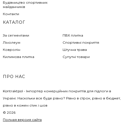
Будівництво спортивних
майданчиків
Контакти
КАТАЛОГ
За сегментами
ПВХ плитка
Лінолеум
Спортивні покриття
Ковролін
Штучна трава
Килимова плитка
Супутні товари
ПРО НАС
Kontraktpol - Імпортер комерційних покриттів для підлоги в
Україні. Наскільки все буде рівно? Рівно в строк, рівно в бюджет,
рівно в кожен стик і шов
© 2026
Полная версия сайта