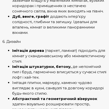
зазвичай кладуть у маленьких кімнатах, вузьких
коридорах і приміщеннях із нестачею
сонячного світла, вікна яких виходять на північ.
Дуб, венге, графіт
додають інтер'єру
солідності, глибини та затишку. Ідеальні для
віталень, кімнат із великими панорамними
вікнами.
6. Дизайн
Імітація дерева
(паркет, ламінат) підходить для
кімнат у скандинавському або мінімалістичному
стилі.
Імітація штукатурки, бетону,
де непомітний
пил і бруд, гармонічно вписується у сучасні стилі
лофт і хай-тек.
Імітація плитки, мармуру, каменю чудово
виглядає в кухні, санвузлі та довгому коридорі
будь-якого стилю.
Абстрактний та геометричний візерунок
здатен візуально розширювати простір,