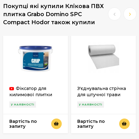
Покупці які купили Клікова ПВХ
плитка Grabo Domino SPC
Compact Hodor також купили
Фіксатор для
З'єднувальна стрічка
килимової плитки
для штучної трави
Kiilto Grip
У НАЯВНОСТІ
У НАЯВНОСТІ
Вартість по
Вартість по
запиту
запиту