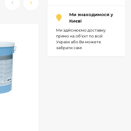
Ми знаходимося у
Києві
Ми здійснюємо доставку
прямо на об'єкт по всій
Україні або Ви можете
забрати самі
Фарба для бетонних підлог АК-11
У НАЯВНОСТІ