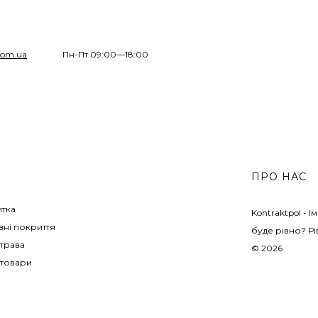
com.ua
Пн-Пт 09:00—18:00
ПРО НАС
итка
Kontraktpol - 
ні покриття
буде рівно? Рі
трава
© 2026
 товари