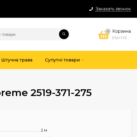
Заказать звонок
Корзина
0
(пусто)
Штучна трава
Супутні товари
eme 2519-371-275
2 м