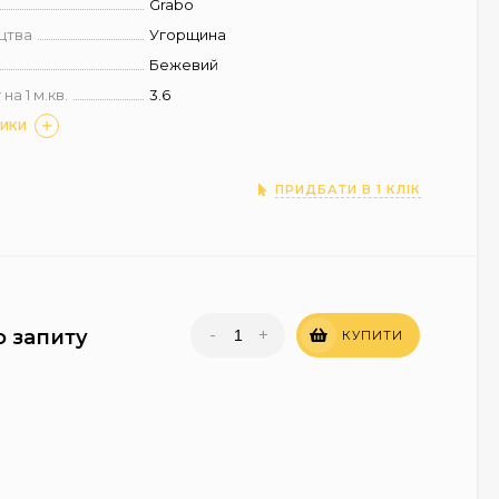
Grabo
цтва
Угорщина
Бежевий
на 1 м.кв.
3.6
ТИКИ
ПРИДБАТИ В 1 КЛІК
-
+
о запиту
КУПИТИ