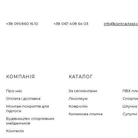
+38 095 860 16 10
+38 067 408 64 03
info@contractpol.
КОМПАНІЯ
КАТАЛОГ
Про нас
За сегментами
ПВХ пл
Оплата і доставка
Лінолеум
Спортив
Монтаж покриттів для
Ковролін
Штучна 
підлоги
Килимова плитка
Супутні
Будівництво спортивних
майданчиків
Контакти