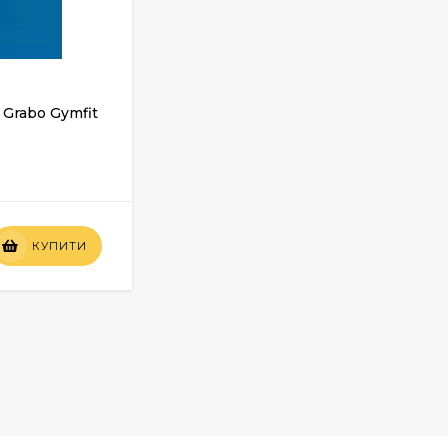
Grabo Gymfit
Спортивний лінолеум Grabo Gymfit
60 5016-00-279
У НАЯВНОСТІ
Вартість
КУПИТИ
КУПИТИ
по запиту