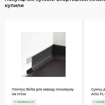
купили
Плінтус Bolta для заводу лінолеуму
Суміш 
на стіни
Actu FL
У НАЯВНОСТІ
У НАЯВ