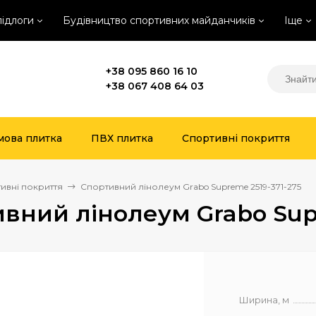
підлоги
Будівництво спортивних майданчиків
Іще
+38 095 860 16 10
+38 067 408 64 03
мова плитка
ПВХ плитка
Спортивні покриття
ивні покриття
Спортивний лінолеум Grabo Supreme 2519-371-275
вний лінолеум Grabo Supr
Ширина, м