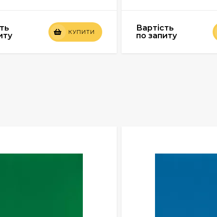
ть
Вартість
КУПИТИ
иту
по запиту