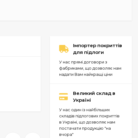
Імпортер покриттів
для підлоги
У нас прямі договори з
фабриками, що дозволяє нам
надати Вам найкращі ціни
Великий склад в
Україні
У нас один із найбільших
складів підлогових покриттів
в Україні, що дозволяє нам
постачати продукцію "на
вчора"