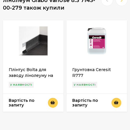
лінолеум Grabo VariUse 8.3 7143-
00-279 також купили
Плінтус Bolta для
Грунтовка Ceresit
заводу лінолеуму на
R777
стіни
У НАЯВНОСТІ
У НАЯВНОСТІ
Вартість по
Вартість по
запиту
запиту