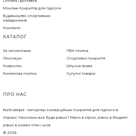
Оплата і доставка
Монтаж покриттів для підлоги
Будівництво спортивних
майданчиків
Контакти
КАТАЛОГ
За сегментами
ПВХ плитка
Лінолеум
Спортивні покриття
Ковролін
Штучна трава
Килимова плитка
Супутні товари
ПРО НАС
Kontraktpol - Імпортер комерційних покриттів для підлоги в
Україні. Наскільки все буде рівно? Рівно в строк, рівно в бюджет,
рівно в кожен стик і шов
© 2026