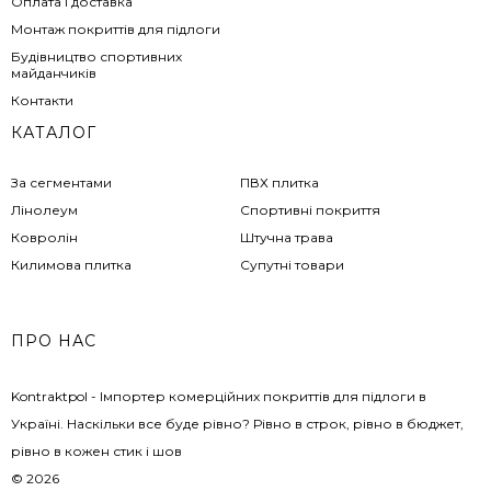
Оплата і доставка
Монтаж покриттів для підлоги
Будівництво спортивних
майданчиків
Контакти
КАТАЛОГ
За сегментами
ПВХ плитка
Лінолеум
Спортивні покриття
Ковролін
Штучна трава
Килимова плитка
Супутні товари
ПРО НАС
Kontraktpol - Імпортер комерційних покриттів для підлоги в
Україні. Наскільки все буде рівно? Рівно в строк, рівно в бюджет,
рівно в кожен стик і шов
© 2026