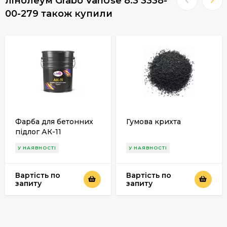
лінолеум Grabo VariUse 8.3 3338-
00-279 також купили
Фарба для бетонних
Гумова крихта
підлог АК-11
У НАЯВНОСТІ
У НАЯВНОСТІ
Вартість по
Вартість по
запиту
запиту