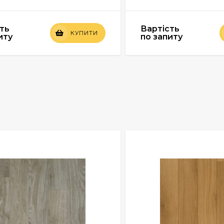
ть
Вартість
КУПИТИ
иту
по запиту