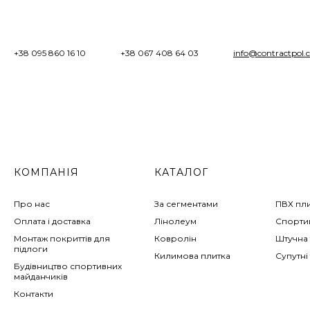
+38 095 860 16 10
+38 067 408 64 03
info@contractpol.
КОМПАНІЯ
КАТАЛОГ
Про нас
За сегментами
ПВХ пл
Оплата і доставка
Лінолеум
Спортив
Монтаж покриттів для
Ковролін
Штучна 
підлоги
Килимова плитка
Супутні
Будівництво спортивних
майданчиків
Контакти