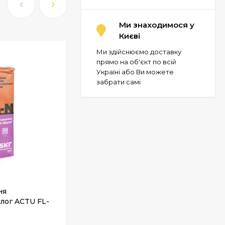
Ми знаходимося у
Києві
Ми здійснюємо доставку
прямо на об'єкт по всій
Україні або Ви можете
забрати самі
ня
Плінтус Bolta Hard-Foam Skirting
лог ACTU FL-
Q12
У НАЯВНОСТІ