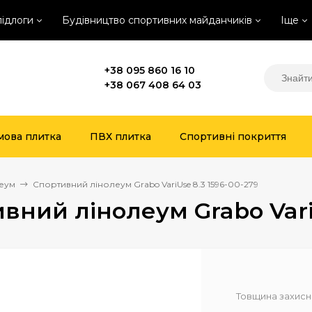
підлоги
Будівництво спортивних майданчиків
Іще
+38 095 860 16 10
+38 067 408 64 03
мова плитка
ПВХ плитка
Спортивні покриття
еум
Спортивний лінолеум Grabo VariUse 8.3 1596-00-279
вний лінолеум Grabo VariU
Товщина захисн