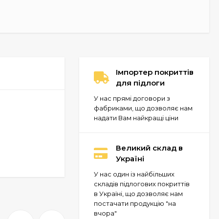
Імпортер покриттів
для підлоги
У нас прямі договори з
фабриками, що дозволяє нам
надати Вам найкращі ціни
Великий склад в
Україні
У нас один із найбільших
складів підлогових покриттів
в Україні, що дозволяє нам
постачати продукцію "на
вчора"