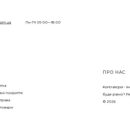
com.ua
Пн-Пт 09:00—18:00
ПРО НАС
итка
Kontraktpol - 
ні покриття
буде рівно? Рі
трава
© 2026
 товари