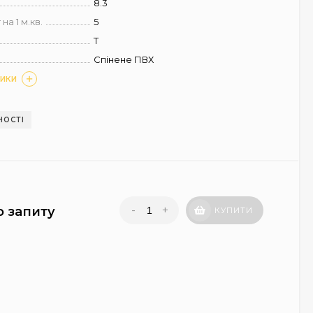
8.3
на 1 м.кв.
5
T
Спінене ПВХ
ТИКИ
НОСТІ
-
+
о запиту
КУПИТИ