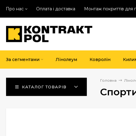
Про нас
Оплата і доставка
Монтаж покриттів для 
За сегментами
Лінолеум
Ковролін
Кили
Головна
Лінол
КАТАЛОГ ТОВАРІВ
Спорти