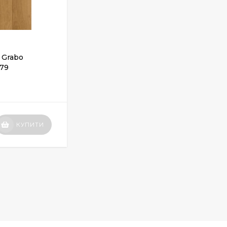
 Grabo
Спортивний лінолеум Grabo
279
VariUse 8.3 2519-371-279
ЗАКІНЧИВСЯ
Вартість
КУПИТИ
КУПИТИ
по запиту