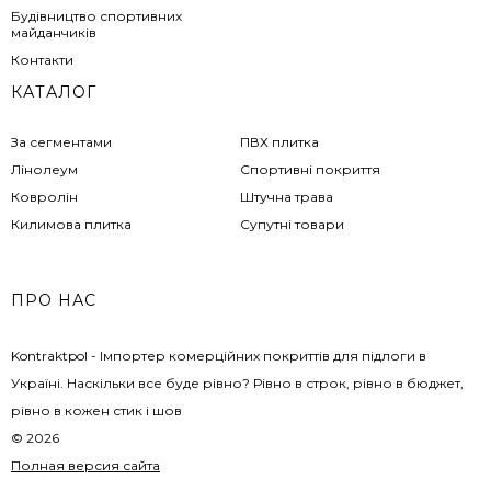
Будівництво спортивних
майданчиків
Контакти
КАТАЛОГ
За сегментами
ПВХ плитка
Лінолеум
Спортивні покриття
Ковролін
Штучна трава
Килимова плитка
Супутні товари
ПРО НАС
Kontraktpol - Імпортер комерційних покриттів для підлоги в
Україні. Наскільки все буде рівно? Рівно в строк, рівно в бюджет,
рівно в кожен стик і шов
© 2026
Полная версия сайта