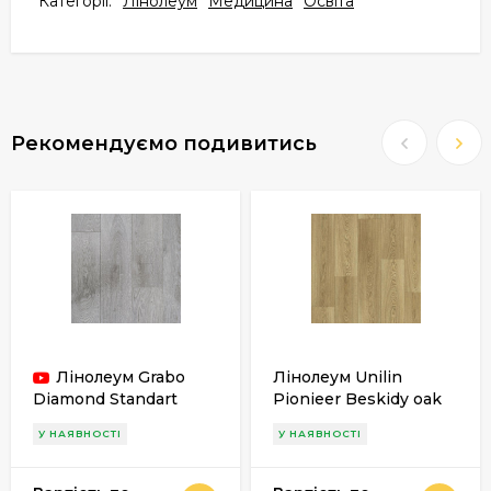
Категорії:
Лінолеум
Медицина
Освіта
Рекомендуємо подивитись
Лінолеум Grabo
Лінолеум Unilin
Diamond Standart
Pionieer Beskidy oak
Premium Plus 4321-
S50
У НАЯВНОСТІ
У НАЯВНОСТІ
257-4 (сіре дерево)