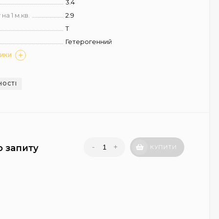
3.4
на 1 м.кв.
2.9
T
Гетерогенний
ТИКИ
НОСТІ
-
+
о запиту
КУПИТИ