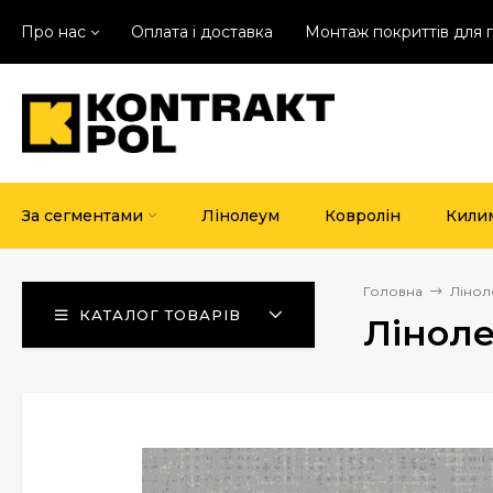
Про нас
Оплата і доставка
Монтаж покриттів для 
За сегментами
Лінолеум
Ковролін
Кили
Головна
Лінол
КАТАЛОГ ТОВАРІВ
Ліноле