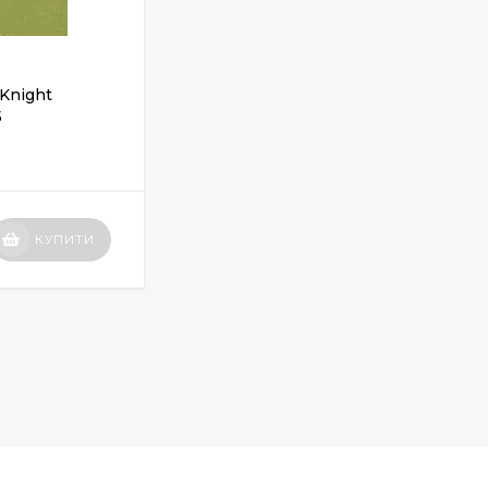
 Knight
Лінолеум Grabo Silver Knight
5
Acoustic 7 455-884-275
ЗАКІНЧИВСЯ
Вартість
КУПИТИ
КУПИТИ
по запиту