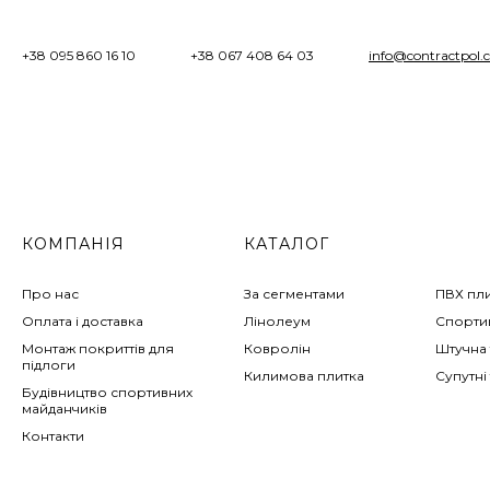
+38 095 860 16 10
+38 067 408 64 03
info@contractpol.
КОМПАНІЯ
КАТАЛОГ
Про нас
За сегментами
ПВХ пл
Оплата і доставка
Лінолеум
Спортив
Монтаж покриттів для
Ковролін
Штучна 
підлоги
Килимова плитка
Супутні
Будівництво спортивних
майданчиків
Контакти