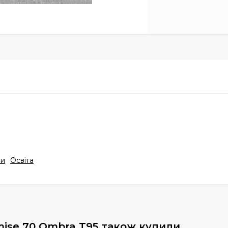
ри
Освіта
mise 70 Ombra T95 також купили