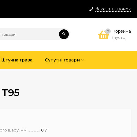
Заказать звонок
Корзина
0
(пусто)
Штучна трава
Супутні товари
 T95
ого шару, мм
0.7