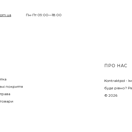
com.ua
Пн-Пт 09:00—18:00
ПРО НАС
итка
Kontraktpol - 
ні покриття
буде рівно? Рі
трава
© 2026
 товари