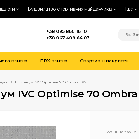
підлоги
Будівництво спортивних майданчиків
Іще
+38 095 860 16 10
+38 067 408 64 03
мова плитка
ПВХ плитка
Спортивні покриття
еум
Лінолеум IVC Optimise 70 Ombra T95
ум IVC Optimise 70 Ombra
Товщина захисн