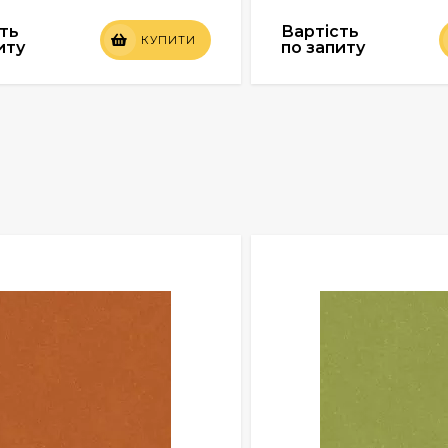
ть
Вартість
КУПИТИ
иту
по запиту