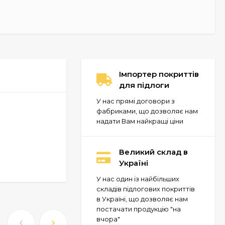
Імпортер покриттів
для підлоги
У нас прямі договори з
фабриками, що дозволяє нам
надати Вам найкращі ціни
Великий склад в
Україні
У нас один із найбільших
складів підлогових покриттів
в Україні, що дозволяє нам
постачати продукцію "на
вчора"