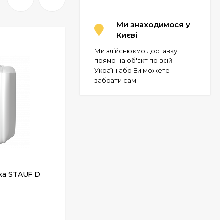
Ми знаходимося у
Києві
Ми здійснюємо доставку
прямо на об'єкт по всій
Україні або Ви можете
забрати самі
ка STAUF D
Клей для лінолеума і ковроліну
Cassel D 5
У НАЯВНОСТІ