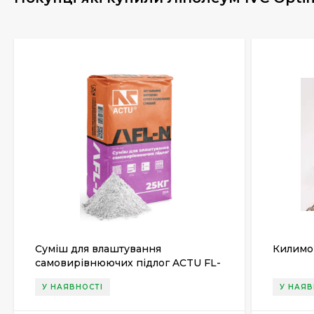
Суміш для влаштування
Килимов
самовирівнюючих підлог ACTU FL-
N, 25 кг
У НАЯВНОСТІ
У НАЯВ