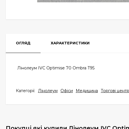
ОГЛЯД
ХАРАКТЕРИСТИКИ
Лінолеум IVC Optimise 70 Ombra T95
Категорії:
Лінолеум
Офіси
Медицина
Торгові цент
Покупці які купили Лінолеум IVC Opti