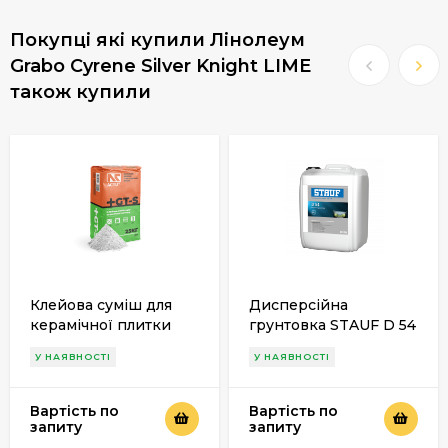
Покупці які купили Лінолеум
Grabo Cyrene Silver Knight LIME
також купили
Клейова суміш для
Дисперсійна
керамічної плитки
грунтовка STAUF D 54
Actu «GT-S»
У НАЯВНОСТІ
У НАЯВНОСТІ
Вартість по
Вартість по
запиту
запиту