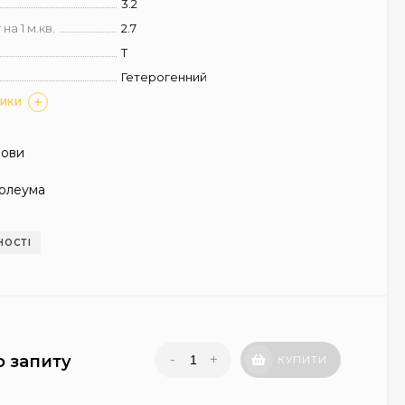
3.2
на 1 м.кв.
2.7
T
Гетерогенний
ТИКИ
нови
олеума
НОСТІ
-
+
о запиту
КУПИТИ