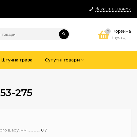
Заказать звонок
Корзина
0
(пусто)
Штучна трава
Супутні товари
53-275
ого шару, мм
0.7