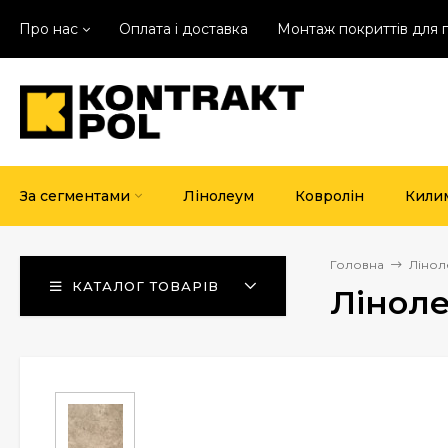
Про нас
Оплата і доставка
Монтаж покриттів для 
За сегментами
Лінолеум
Ковролін
Кили
Головна
Лінол
КАТАЛОГ ТОВАРІВ
Ліноле