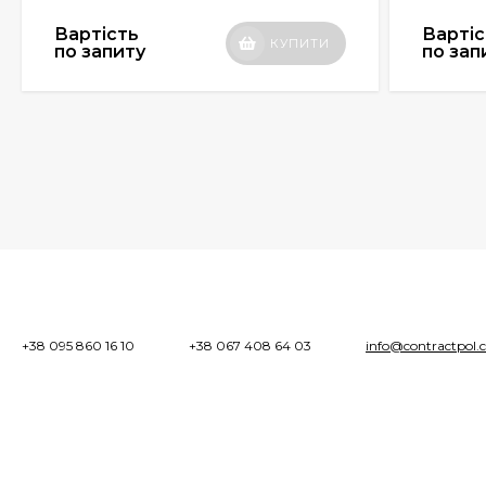
Вартість
Вартіс
КУПИТИ
по запиту
по зап
+38 095 860 16 10
+38 067 408 64 03
info@contractpol.