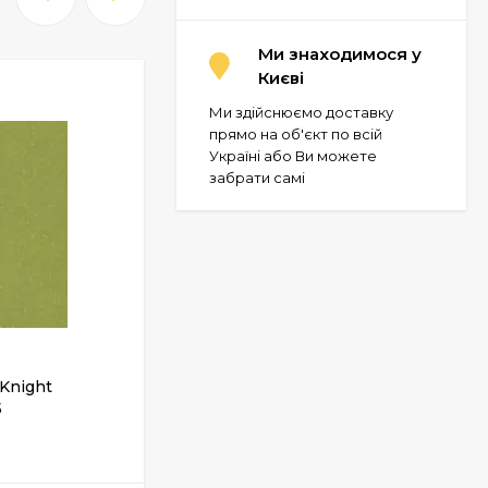
Ми знаходимося у
Києві
Ми здійснюємо доставку
прямо на об'єкт по всій
Україні або Ви можете
забрати самі
 Knight
Лінолеум Grabo Silver Knight
5
Acoustic 7 455-884-275
ЗАКІНЧИВСЯ