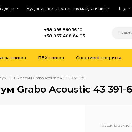
підлоги
Будівництво спортивних майданчиків
Іще
+38 095 860 16 10
+38 067 408 64 03
мова плитка
ПВХ плитка
Спортивні покриття
еум
Лінолеум Grabo Acoustic 43 391-653-275
ум Grabo Acoustic 43 391-6
Товщина захисн