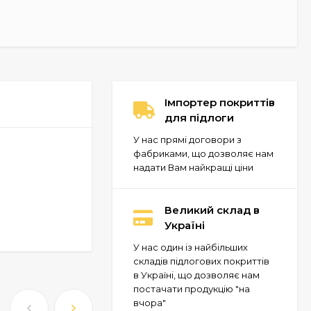
Імпортер покриттів
для підлоги
У нас прямі договори з
фабриками, що дозволяє нам
надати Вам найкращі ціни
Великий склад в
Україні
У нас один із найбільших
складів підлогових покриттів
в Україні, що дозволяє нам
постачати продукцію "на
вчора"