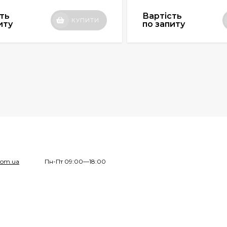
ть
Вартість
КУПИТИ
иту
по запиту
com.ua
Пн-Пт 09:00—18:00