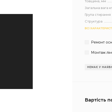
Товщина, мм
Загальна вага кг 
Група стирання
Структура
ВСІ ХАРАКТЕРИС
Ремонт ос
Монтаж лін
НЕМАЄ У НАЯВ
Вартість п