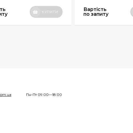
ть
Вартість
КУПИТИ
иту
по запиту
com.ua
Пн-Пт 09:00—18:00