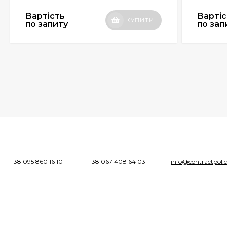
Вартість
Вартіс
КУПИТИ
по запиту
по зап
+38 095 860 16 10
+38 067 408 64 03
info@contractpol.