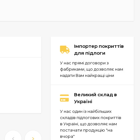
Імпортер покриттів
для підлоги
У нас прямі договори з
фабриками, що дозволяє нам
надати Вам найкращі ціни
Великий склад в
Україні
У нас один із найбільших
складів підлогових покриттів
в Україні, що дозволяє нам
постачати продукцію "на
вчора"