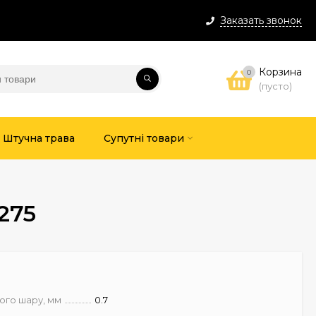
Заказать звонок
Корзина
0
(пусто)
Штучна трава
Супутні товари
275
ого шару, мм
0.7