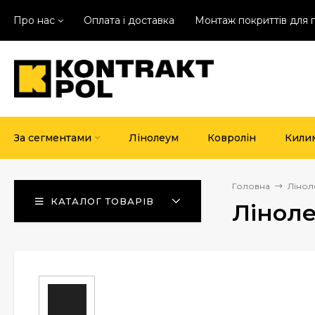
Про нас
Оплата і доставка
Монтаж покриттів для 
За сегментами
Лінолеум
Ковролін
Кили
Головна
Лінол
КАТАЛОГ ТОВАРІВ
Ліноле