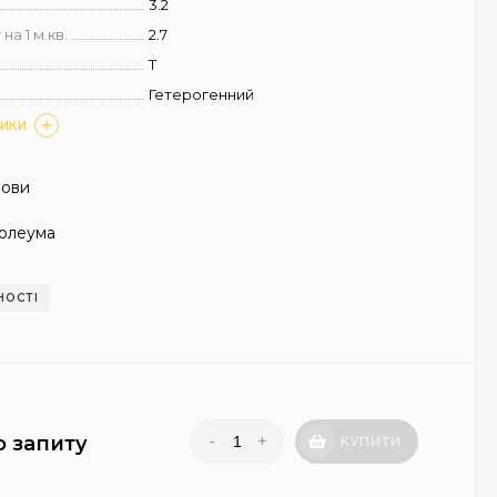
3.2
на 1 м.кв.
2.7
T
Гетерогенний
ТИКИ
нови
олеума
НОСТІ
-
+
о запиту
КУПИТИ