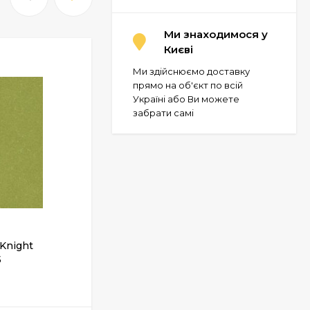
Ми знаходимося у
Києві
Ми здійснюємо доставку
прямо на об'єкт по всій
Україні або Ви можете
забрати самі
 Knight
Лінолеум Grabo Silver Knight
5
Acoustic 7 455-884-275
ЗАКІНЧИВСЯ