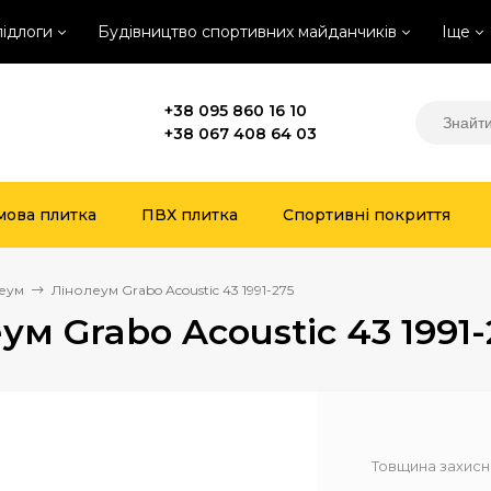
підлоги
Будівництво спортивних майданчиків
Іще
+38 095 860 16 10
+38 067 408 64 03
мова плитка
ПВХ плитка
Спортивні покриття
еум
Лінолеум Grabo Acoustic 43 1991-275
ум Grabo Acoustic 43 1991-
Товщина захисн