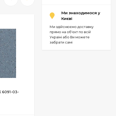
Ми знаходимося у
Києві
Ми здійснюємо доставку
прямо на об'єкт по всій
Україні або Ви можете
забрати самі
K 6091-03-
Лінолеум Grabo 20 JSK 6345-03-228
ЗАКІНЧИВСЯ