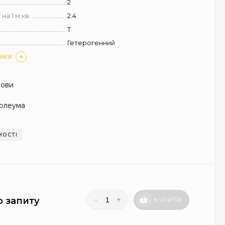
2
на 1 м.кв.
2.4
T
Гетерогенний
ТИКИ
нови
олеума
НОСТІ
-
+
о запиту
КУПИТИ