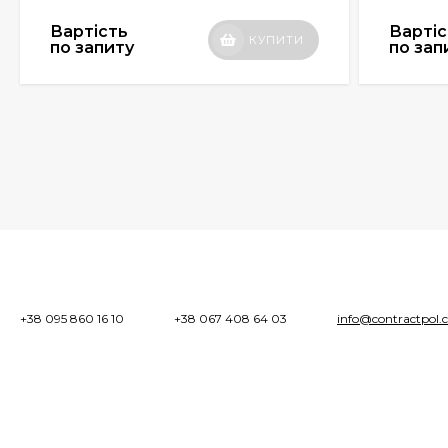
Вартість
Вартіс
КУПИТИ
по запиту
по зап
+38 095 860 16 10
+38 067 408 64 03
info@contractpol.