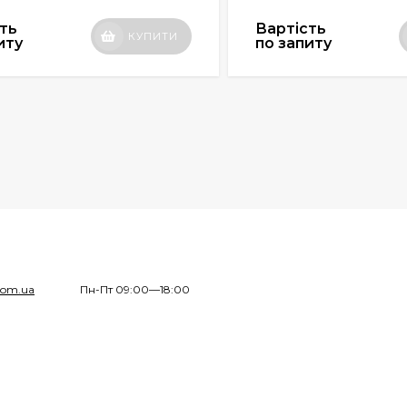
ть
Вартість
КУПИТИ
иту
по запиту
com.ua
Пн-Пт 09:00—18:00