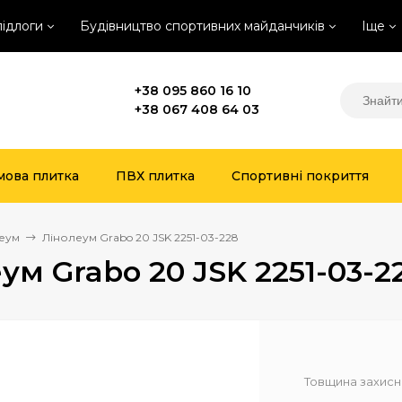
підлоги
Будівництво спортивних майданчиків
Іще
+38 095 860 16 10
+38 067 408 64 03
мова плитка
ПВХ плитка
Спортивні покриття
еум
Лінолеум Grabo 20 JSK 2251-03-228
ум Grabo 20 JSK 2251-03-2
Товщина захисн