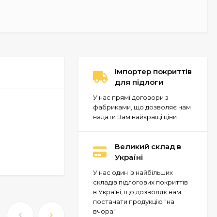
Імпортер покриттів
для підлоги
У нас прямі договори з
фабриками, що дозволяє нам
надати Вам найкращі ціни
Великий склад в
Україні
У нас один із найбільших
складів підлогових покриттів
в Україні, що дозволяє нам
постачати продукцію "на
вчора"