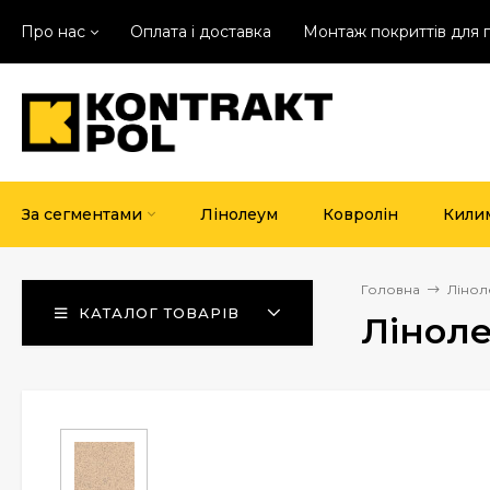
Про нас
Оплата і доставка
Монтаж покриттів для 
За сегментами
Лінолеум
Ковролін
Кили
Головна
Лінол
КАТАЛОГ ТОВАРІВ
Ліноле