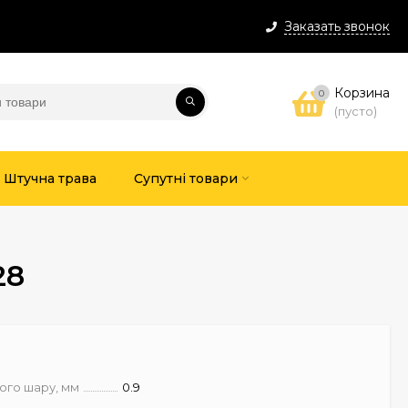
Заказать звонок
Корзина
0
(пусто)
Штучна трава
Супутні товари
28
ого шару, мм
0.9