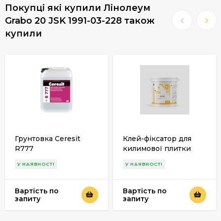
Покупці які купили Лінолеум
Grabo 20 JSK 1991-03-228 також
купили
Грунтовка Ceresit
Клей-фіксатор для
R777
килимової плитки
Cassel D 70
У НАЯВНОСТІ
У НАЯВНОСТІ
Вартість по
Вартість по
запиту
запиту