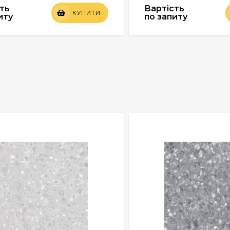
ть
Вартість
КУПИТИ
иту
по запиту