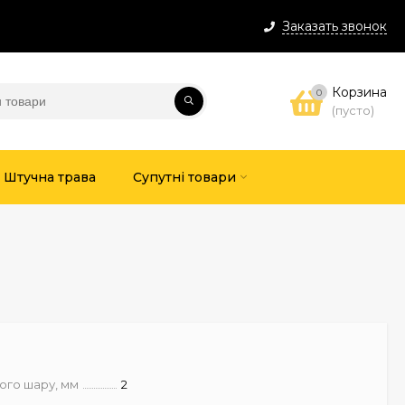
Заказать звонок
Корзина
0
(пусто)
Штучна трава
Супутні товари
ого шару, мм
2