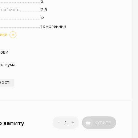
2
на 1 м.кв.
2.8
P
Гомогенний
ТИКИ
нови
олеума
НОСТІ
-
+
о запиту
КУПИТИ