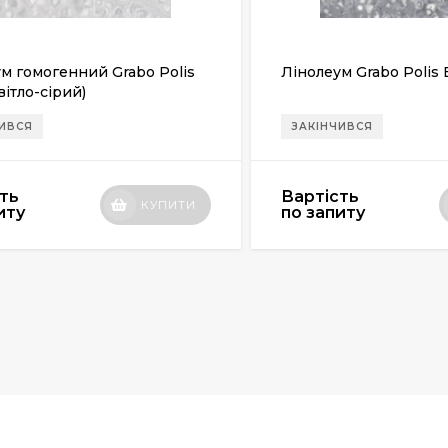
м гомогенний Grabo Polis
Лінолеум Grabo Polis B
вітло-сірий)
ЧИВСЯ
ЗАКІНЧИВСЯ
ть
Вартість
КУПИТИ
иту
по запиту