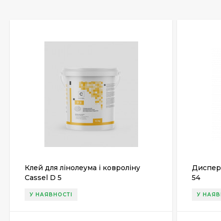
Клей для лінолеума і ковроліну
Диспер
Cassel D 5
54
У НАЯВНОСТІ
У НАЯВ