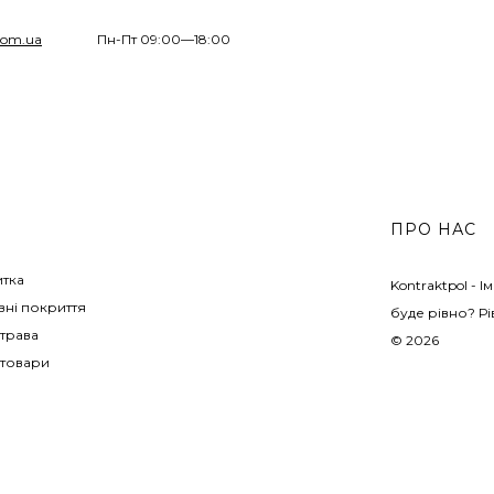
com.ua
Пн-Пт 09:00—18:00
ПРО НАС
итка
Kontraktpol - 
ні покриття
буде рівно? Рі
трава
© 2026
 товари