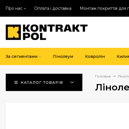
Про нас
Оплата і доставка
Монтаж покриттів для 
За сегментами
Лінолеум
Ковролін
Кили
Головна
Лінол
КАТАЛОГ ТОВАРІВ
Ліноле