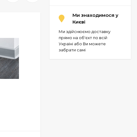
Ми знаходимося у
Києві
Ми здійснюємо доставку
прямо на об'єкт по всій
Україні або Ви можете
забрати самі
Плінтус Bolta Hard-Foam Skirting
Q12
У НАЯВНОСТІ