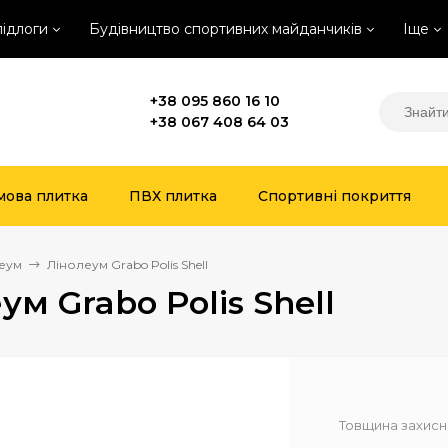
підлоги
Будівництво спортивних майданчиків
Іще
+38 095 860 16 10
+38 067 408 64 03
мова плитка
ПВХ плитка
Спортивні покриття
еум
Лінолеум Grabo Polis Shell
ум Grabo Polis Shell
Товщина захисн