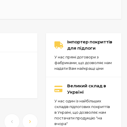
Імпортер покриттів
для підлоги
У нас прямі договори з
фабриками, що дозволяє нам
надати Вам найкращі ціни
Великий склад в
Україні
У нас один із найбільших
складів підлогових покриттів
в Україні, що дозволяє нам
постачати продукцію "на
вчора"