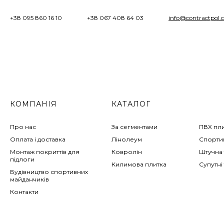
+38 095 860 16 10
+38 067 408 64 03
info@contractpol.
КОМПАНІЯ
КАТАЛОГ
Про нас
За сегментами
ПВХ пл
Оплата і доставка
Лінолеум
Спортив
Монтаж покриттів для
Ковролін
Штучна 
підлоги
Килимова плитка
Супутні
Будівництво спортивних
майданчиків
Контакти