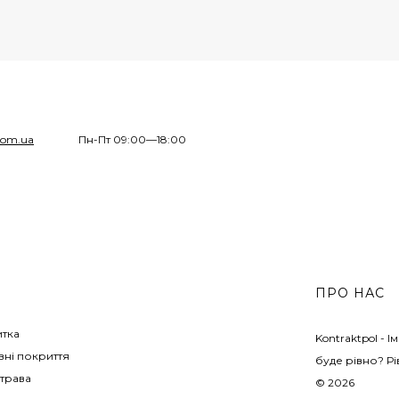
com.ua
Пн-Пт 09:00—18:00
ПРО НАС
итка
Kontraktpol - 
ні покриття
буде рівно? Рі
трава
© 2026