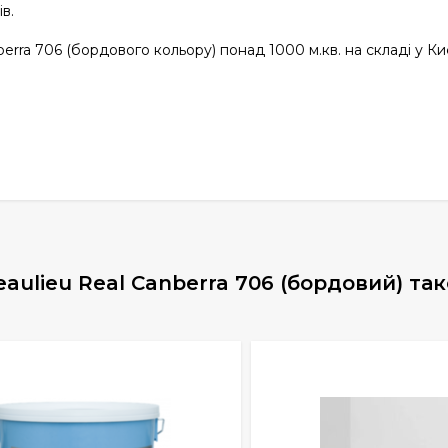
в.
erra 706 (бордового кольору) понад 1000 м.кв. на складі у Ки
eaulieu Real Canberra 706 (бордовий) т