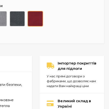
ри
Імпортер покриттів
для підлоги
У нас прямі договори з
фабриками, що дозволяє нам
кати безпеки,
надати Вам найкращі ціни
тиковзне
Великий склад в
"тепла
Україні