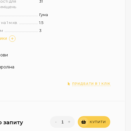
ості для
31
риміщень
Гума
на 1 м.кв.
1.5
мм
3
ТИКИ
нови
роліна
ПРИДБАТИ В 1 КЛІК
-
+
о запиту
КУПИТИ