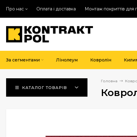
Про нас
Оплата і доставка
Монтаж покриттів для 
За сегментами
Лінолеум
Ковролін
Кили
Головна
Ковро
КАТАЛОГ ТОВАРІВ
Коврол