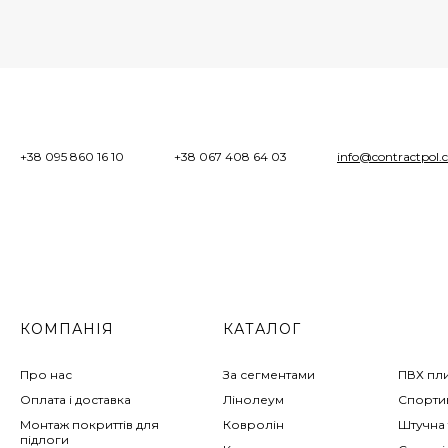
+38 095 860 16 10
+38 067 408 64 03
info@contractpol.
КОМПАНІЯ
КАТАЛОГ
Про нас
За сегментами
ПВХ пл
Оплата і доставка
Лінолеум
Спортив
Монтаж покриттів для
Ковролін
Штучна 
підлоги