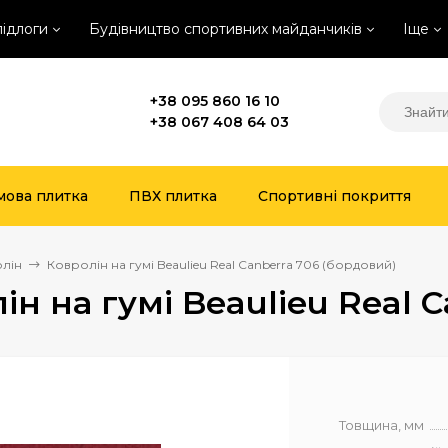
підлоги
Будівництво спортивних майданчиків
Іще
+38 095 860 16 10
+38 067 408 64 03
мова плитка
ПВХ плитка
Спортивні покриття
лін
Ковролін на гумі Beaulieu Real Canberra 706 (бордовий)
ін на гумі Beaulieu Real 
Товщина, мм