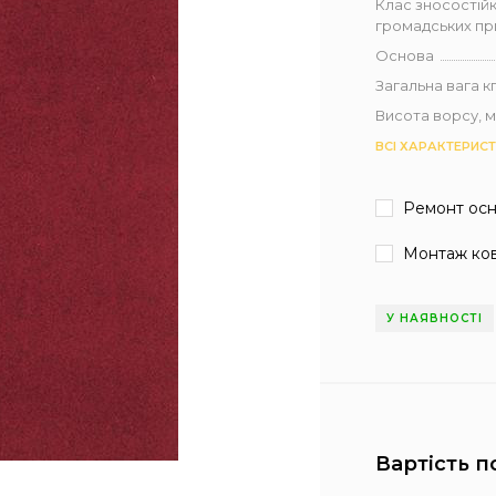
Клас зносостійк
громадських п
Основа
Загальна вага кг 
Висота ворсу, 
ВСІ ХАРАКТЕРИС
Ремонт ос
Монтаж ков
У НАЯВНОСТІ
Вартість п