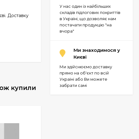
У нас один із найбільших
складів підлогових покриттів
єві. Доставку
в Україні, що дозволяє нам
постачати продукцію "на
вчора"
Ми знаходимося у
Києві
Ми здійснюємо доставку
прямо на об'єкт по всій
Україні або Ви можете
забрати самі
акож купили