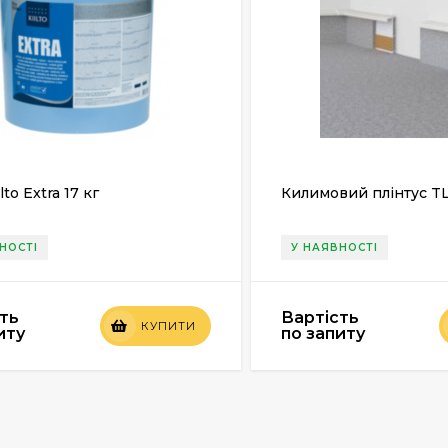
lto Extra 17 кг
Килимовий плінтус TL
НОСТІ
У НАЯВНОСТІ
ть
Вартість
КУПИТИ
иту
по запиту