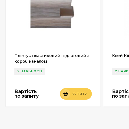
Плінтус пластиковий підлоговий з
Клей Kii
короб каналом
У НАЯВНОСТІ
У НАЯВ
Вартість
Вартіс
КУПИТИ
по запиту
по зап