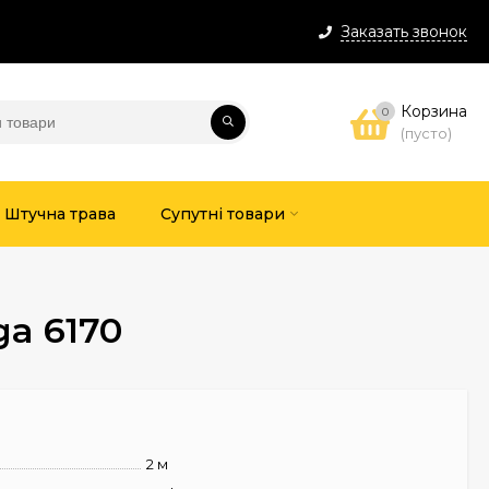
Заказать звонок
Корзина
0
(пусто)
Штучна трава
Супутні товари
a 6170
2 м