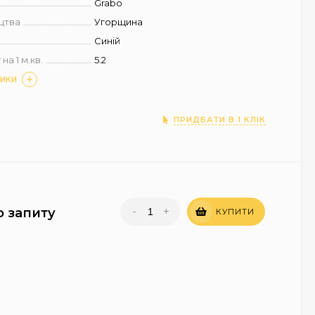
Grabo
цтва
Угорщина
Синій
на 1 м.кв.
5.2
ТИКИ
ПРИДБАТИ В 1 КЛІК
-
+
о запиту
КУПИТИ