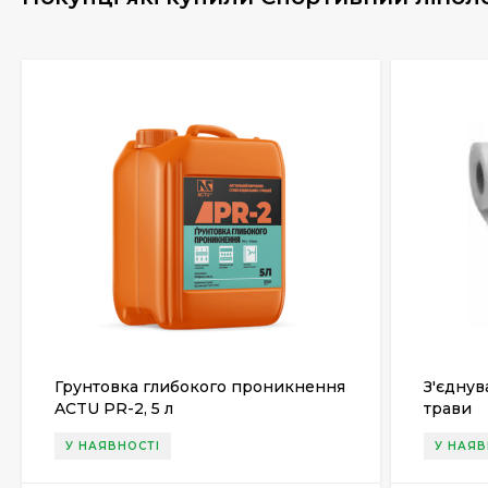
Грунтовка глибокого проникнення
З'єднув
ACTU PR-2, 5 л
трави
У НАЯВНОСТІ
У НАЯВ