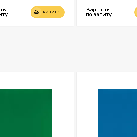
ть
Вартість
КУПИТИ
иту
по запиту