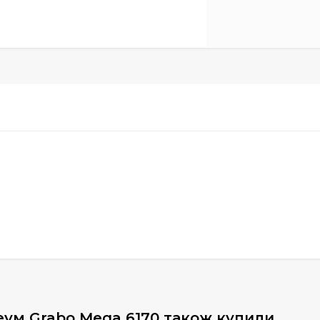
еум Grabo Mega 6170 також купили