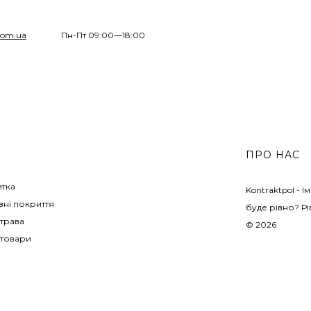
com.ua
Пн-Пт 09:00—18:00
ПРО НАС
итка
Kontraktpol - 
ні покриття
буде рівно? Рі
трава
© 2026
 товари