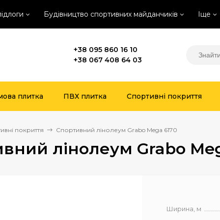
підлоги
Будівництво спортивних майданчиків
Іще
+38 095 860 16 10
+38 067 408 64 03
мова плитка
ПВХ плитка
Спортивні покриття
ивні покриття
Спортивний лінолеум Grabo Mega 6170
вний лінолеум Grabo Meg
Ширина, м