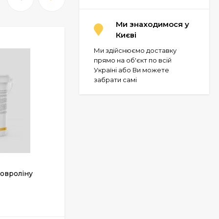
Ми знаходимося у
Києві
Ми здійснюємо доставку
прямо на об'єкт по всій
Україні або Ви можете
забрати самі
ковроліну
Клей Kiilto Extra 17 кг
У НАЯВНОСТІ