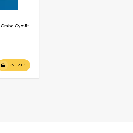
Grabo Gymfit
Спортивний лінолеум Grabo Gymfit
60 5016-00-279
У НАЯВНОСТІ
Вартість
КУПИТИ
КУПИТИ
по запиту