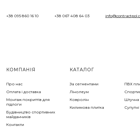
+38 095 860 16 10
+38 067 408 64 03
info@contractpol.
КОМПАНІЯ
КАТАЛОГ
Про нас
За сегментами
ПВХ пл
Оплата і доставка
Лінолеум
Спортив
Монтаж покриттів для
Ковролін
Штучна 
підлоги
Килимова плитка
Супутні
Будівництво спортивних
майданчиків
Контакти