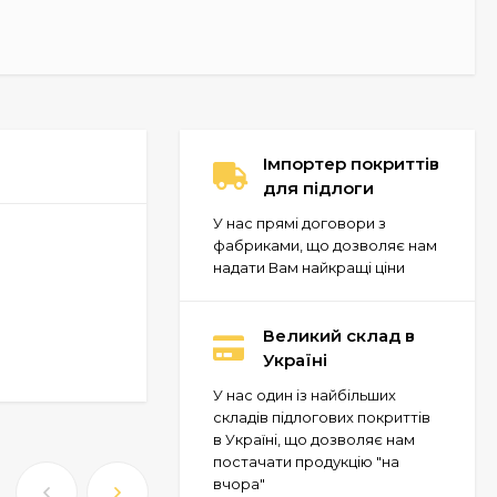
Імпортер покриттів
для підлоги
У нас прямі договори з
фабриками, що дозволяє нам
надати Вам найкращі ціни
Великий склад в
Україні
У нас один із найбільших
складів підлогових покриттів
в Україні, що дозволяє нам
постачати продукцію "на
вчора"