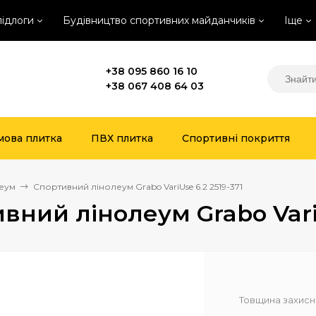
підлоги
Будівництво спортивних майданчиків
Іще
+38 095 860 16 10
+38 067 408 64 03
мова плитка
ПВХ плитка
Спортивні покриття
еум
Спортивний лінолеум Grabo VariUse 6.2 2519-371
вний лінолеум Grabo VariU
Товщина захисн