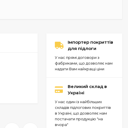
Імпортер покриттів
для підлоги
У нас прямі договори з
фабриками, що дозволяє нам
надати Вам найкращі ціни
Великий склад в
Україні
У нас один із найбільших
складів підлогових покриттів
в Україні, що дозволяє нам
постачати продукцію "на
вчора"