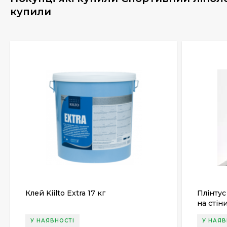
купили
Клей Kiilto Extra 17 кг
Плінтус
на стін
У НАЯВНОСТІ
У НАЯВ