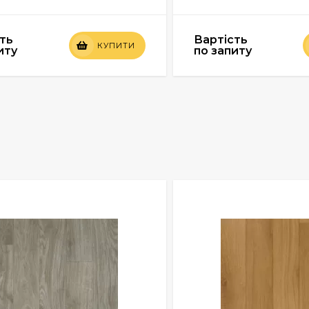
ть
Вартість
КУПИТИ
иту
по запиту