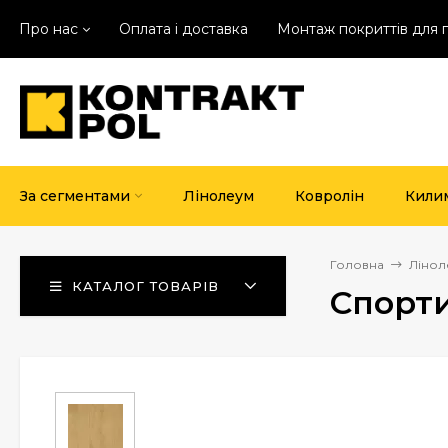
Про нас
Оплата і доставка
Монтаж покриттів для 
За сегментами
Лінолеум
Ковролін
Кили
Головна
Лінол
КАТАЛОГ ТОВАРІВ
Спорти