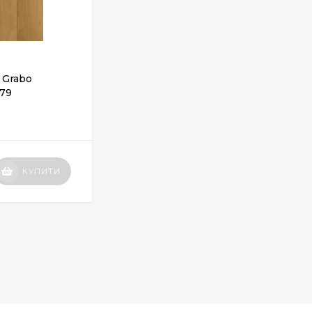
 Grabo
Спортивний лінолеум Grabo
279
VariUse 8.3 2519-371-279
ЗАКІНЧИВСЯ
Вартість
КУПИТИ
КУПИТИ
по запиту