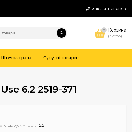
Заказать звонок
Корзина
0
(пусто)
Штучна трава
Супутні товари
se 6.2 2519-371
ого шару, мм
2.2