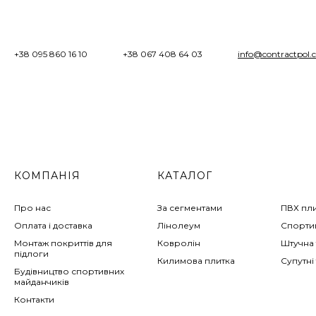
+38 095 860 16 10
+38 067 408 64 03
info@contractpol.
КОМПАНІЯ
КАТАЛОГ
Про нас
За сегментами
ПВХ пл
Оплата і доставка
Лінолеум
Спортив
Монтаж покриттів для
Ковролін
Штучна 
підлоги
Килимова плитка
Супутні
Будівництво спортивних
майданчиків
Контакти