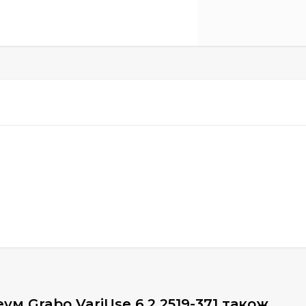
м Grabo VariUse 6.2 2519-371 також