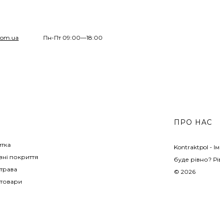
com.ua
Пн-Пт 09:00—18:00
ПРО НАС
итка
Kontraktpol - 
ні покриття
буде рівно? Рі
трава
© 2026
 товари