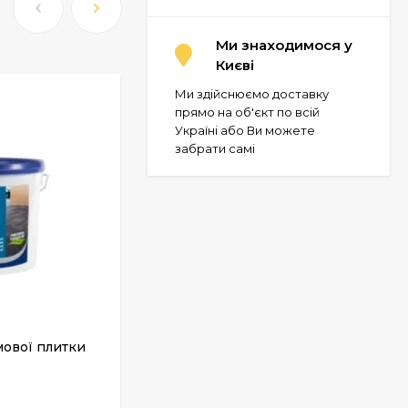
Ми знаходимося у
Києві
Ми здійснюємо доставку
прямо на об'єкт по всій
Україні або Ви можете
забрати самі
мової плитки
Дисперсійна грунтовка STAUF D
54
У НАЯВНОСТІ