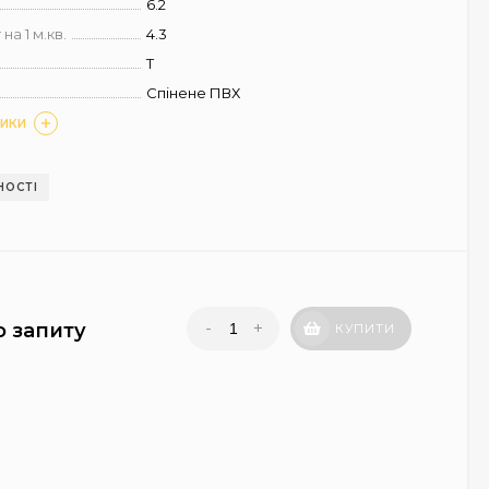
6.2
на 1 м.кв.
4.3
T
Спінене ПВХ
ТИКИ
НОСТІ
-
+
о запиту
КУПИТИ