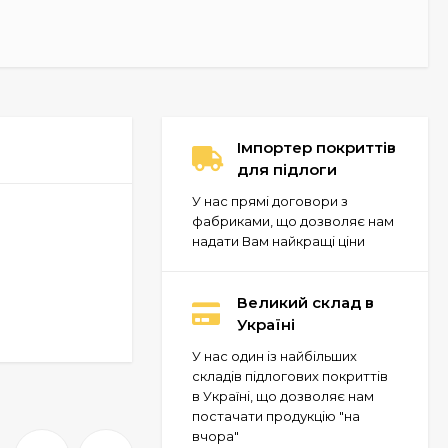
Імпортер покриттів
для підлоги
У нас прямі договори з
фабриками, що дозволяє нам
надати Вам найкращі ціни
Великий склад в
Україні
У нас один із найбільших
складів підлогових покриттів
в Україні, що дозволяє нам
постачати продукцію "на
вчора"