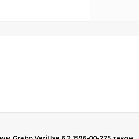
ум Grabo VariUse 6.2 1596-00-275 також