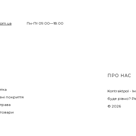
com.ua
Пн-Пт 09:00—18:00
ПРО НАС
итка
Kontraktpol - 
ні покриття
буде рівно? Рі
трава
© 2026
 товари