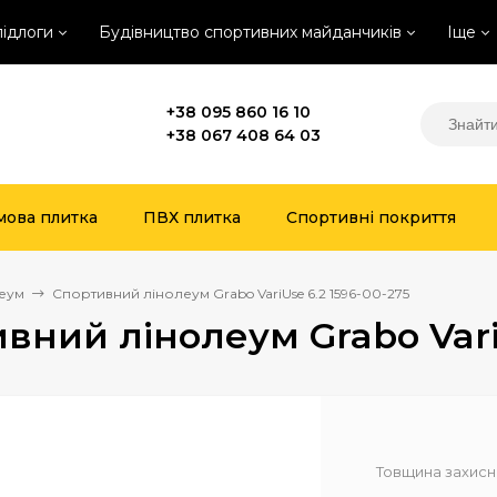
підлоги
Будівництво спортивних майданчиків
Іще
+38 095 860 16 10
+38 067 408 64 03
мова плитка
ПВХ плитка
Спортивні покриття
еум
Спортивний лінолеум Grabo VariUse 6.2 1596-00-275
вний лінолеум Grabo VariU
Товщина захисн