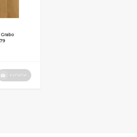
 Grabo
Спортивний лінолеум Grabo
279
VariUse 8.3 2519-371-279
ЗАКІНЧИВСЯ
Вартість
КУПИТИ
КУПИТИ
по запиту