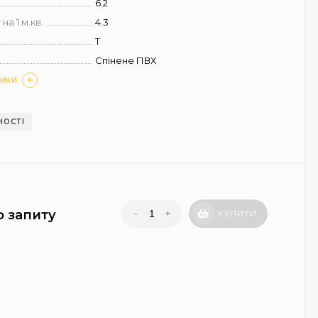
6.2
на 1 м.кв.
4.3
T
Спінене ПВХ
ТИКИ
НОСТІ
-
+
о запиту
КУПИТИ