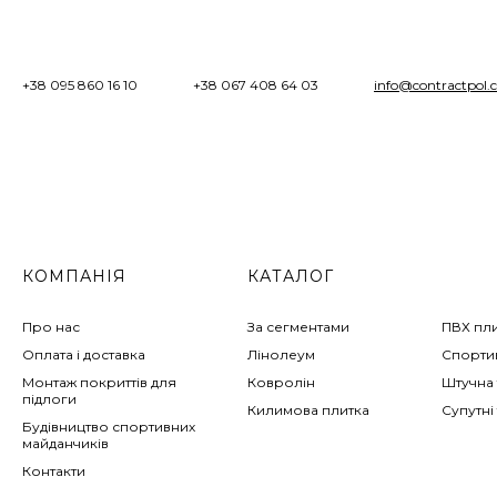
+38 095 860 16 10
+38 067 408 64 03
info@contractpol.
КОМПАНІЯ
КАТАЛОГ
Про нас
За сегментами
ПВХ пл
Оплата і доставка
Лінолеум
Спортив
Монтаж покриттів для
Ковролін
Штучна 
підлоги
Килимова плитка
Супутні
Будівництво спортивних
майданчиків
Контакти