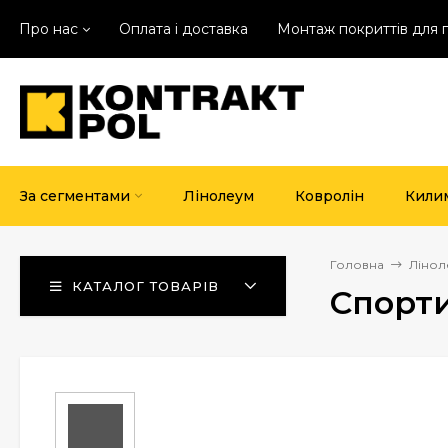
Про нас
Оплата і доставка
Монтаж покриттів для 
За сегментами
Лінолеум
Ковролін
Кили
Головна
Лінол
КАТАЛОГ ТОВАРІВ
Спорти