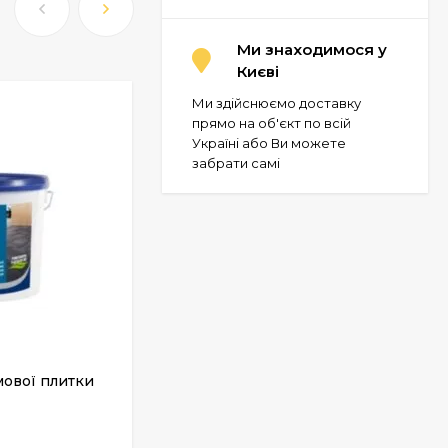
Ми знаходимося у
Києві
Ми здійснюємо доставку
прямо на об'єкт по всій
Україні або Ви можете
забрати самі
мової плитки
Клей для текстильних та ПВХ
покриттів Ceresit UK 400, 14 кг
У НАЯВНОСТІ