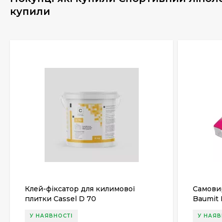
купили
Клей-фіксатор для килимової
Самови
плитки Cassel D 70
Baumit 
У НАЯВНОСТІ
У НАЯВ