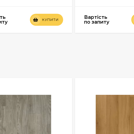
ть
Вартість
КУПИТИ
иту
по запиту