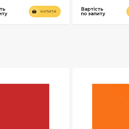
ть
Вартість
КУПИТИ
иту
по запиту