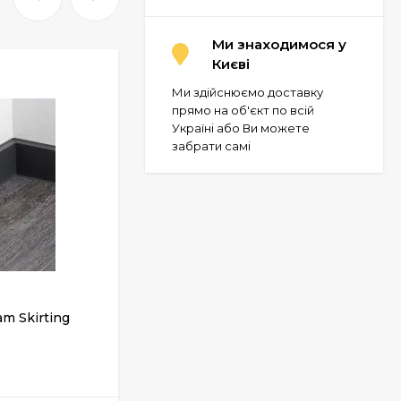
Ми знаходимося у
Києві
Ми здійснюємо доставку
прямо на об'єкт по всій
Україні або Ви можете
забрати самі
am Skirting
Грунтовка глибокого проникнення
ACTU PR-2, 5 л
У НАЯВНОСТІ