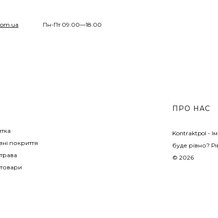
com.ua
Пн-Пт 09:00—18:00
ПРО НАС
итка
Kontraktpol - 
ні покриття
буде рівно? Рі
трава
© 2026
 товари