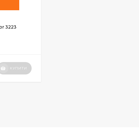
or 3223
Лінолеум Grabo Unifloor 3275
ЗАКІНЧИВСЯ
Вартість
КУПИТИ
КУПИТИ
по запиту