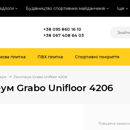
підлоги
Будівництво спортивних майданчиків
Іще
+38 095 860 16 10
+38 067 408 64 03
мова плитка
ПВХ плитка
Спортивні покриття
еум
Лінолеум Grabo Unifloor 4206
ум Grabo Unifloor 4206
Товщина захисн