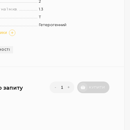
2
на 1 м.кв.
1.3
T
Гетерогенний
ТИКИ
НОСТІ
-
+
о запиту
КУПИТИ