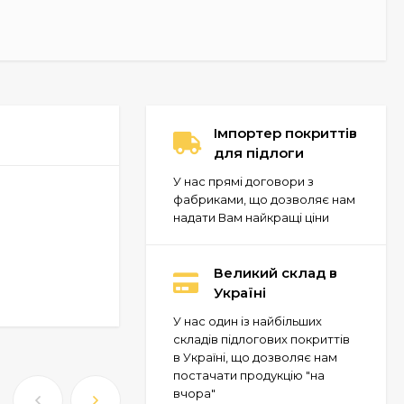
Імпортер покриттів
для підлоги
У нас прямі договори з
фабриками, що дозволяє нам
надати Вам найкращі ціни
Великий склад в
Україні
У нас один із найбільших
складів підлогових покриттів
в Україні, що дозволяє нам
постачати продукцію "на
вчора"