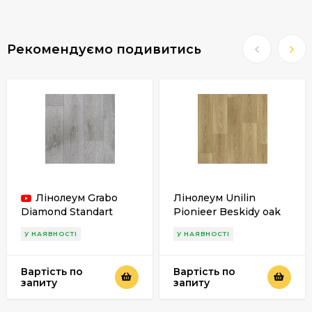
Рекомендуємо подивитись
Лінолеум Grabo
Лінолеум Unilin
Diamond Standart
Pionieer Beskidy oak
Premium Plus 4321-
S50
У НАЯВНОСТІ
У НАЯВНОСТІ
257-4 (сіре дерево)
Вартість по
Вартість по
запиту
запиту