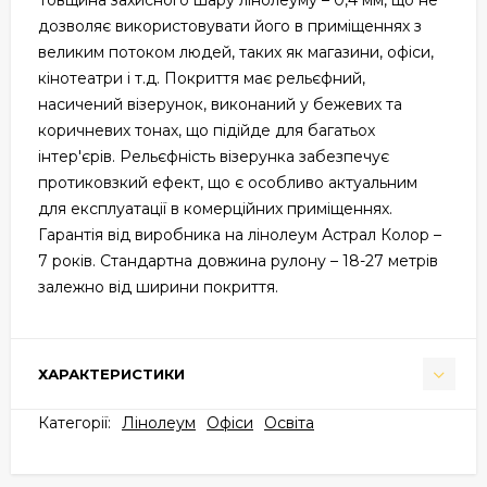
Товщина захисного шару лінолеуму – 0,4 мм, що не
дозволяє використовувати його в приміщеннях з
великим потоком людей, таких як магазини, офіси,
кінотеатри і т.д. Покриття має рельєфний,
насичений візерунок, виконаний у бежевих та
коричневих тонах, що підійде для багатьох
інтер'єрів. Рельєфність візерунка забезпечує
протиковзкий ефект, що є особливо актуальним
для експлуатації в комерційних приміщеннях.
Гарантія від виробника на лінолеум Астрал Колор –
7 років. Стандартна довжина рулону – 18-27 метрів
залежно від ширини покриття.
ХАРАКТЕРИСТИКИ
Категорії:
Лінолеум
Офіси
Освіта