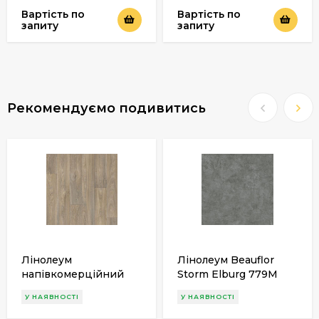
Вартість по
Вартість по
запиту
запиту
Рекомендуємо подивитись
Лінолеум
Лінолеум Beauflor
напівкомерційний
Storm Elburg 779M
Beauflor Storm
У НАЯВНОСТІ
У НАЯВНОСТІ
Havanna Oak 613M