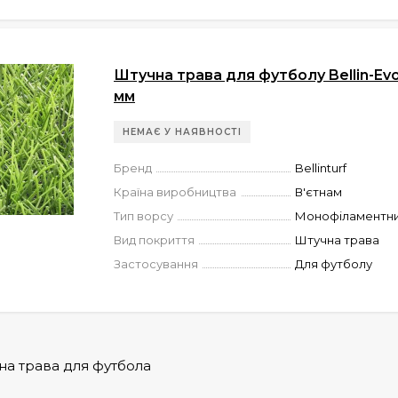
Штучна трава для футболу Bellin-Evo
мм
НЕМАЄ У НАЯВНОСТІ
Бренд
Bellinturf
Країна виробництва
В'єтнам
Тип ворсу
Монофіламентн
Вид покриття
Штучна трава
Застосування
Для футболу
на трава для футбола