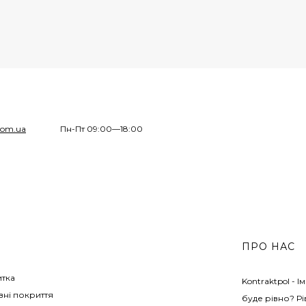
com.ua
Пн-Пт 09:00—18:00
ПРО НАС
итка
Kontraktpol - 
ні покриття
буде рівно? Рі