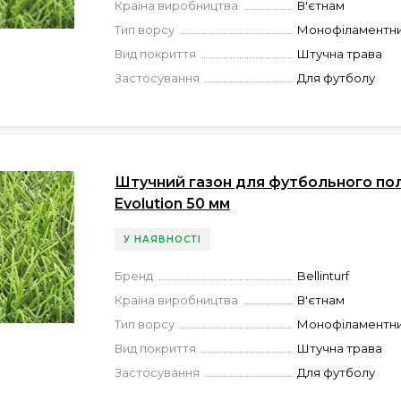
Країна виробництва
В'єтнам
Тип ворсу
Монофіламентн
Вид покриття
Штучна трава
Застосування
Для футболу
Штучний газон для футбольного поля
Evolution 50 мм
У НАЯВНОСТІ
Бренд
Bellinturf
Країна виробництва
В'єтнам
Тип ворсу
Монофіламентн
Вид покриття
Штучна трава
Застосування
Для футболу