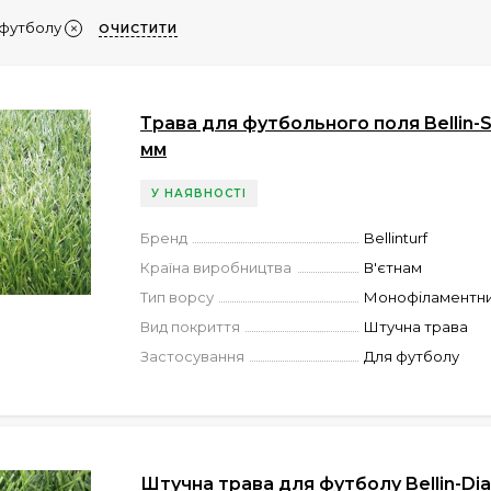
футболу
ОЧИСТИТИ
Трава для футбольного поля Bellin-
мм
У НАЯВНОСТІ
Бренд
Bellinturf
Країна виробництва
В'єтнам
Тип ворсу
Монофіламентн
Вид покриття
Штучна трава
Застосування
Для футболу
Штучна трава для футболу Bellin-Di