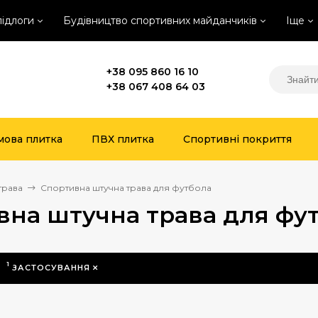
підлоги
Будівництво спортивних майданчиків
Іще
+38 095 860 16 10
+38 067 408 64 03
мова плитка
ПВХ плитка
Спортивні покриття
трава
Спортивна штучна трава для футбола
вна штучна трава для фу
1
ЗАСТОСУВАННЯ