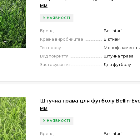
мм
У НАЯВНОСТІ
Бренд
Bellinturf
Країна виробництва
В'єтнам
Тип ворсу
Монофіламентн
Вид покриття
Штучна трава
Застосування
Для футболу
Штучна трава для футболу Bellin-Evo
мм
У НАЯВНОСТІ
Бренд
Bellinturf