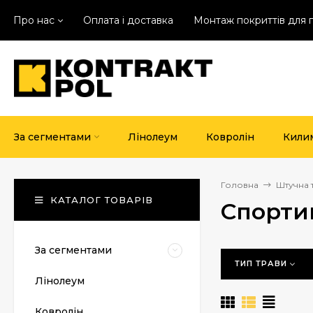
Про нас
Оплата і доставка
Монтаж покриттів для 
За сегментами
Лінолеум
Ковролін
Кили
Головна
Штучна 
КАТАЛОГ ТОВАРІВ
Спорти
За сегментами
ТИП ТРАВИ
Лінолеум
Ковролін