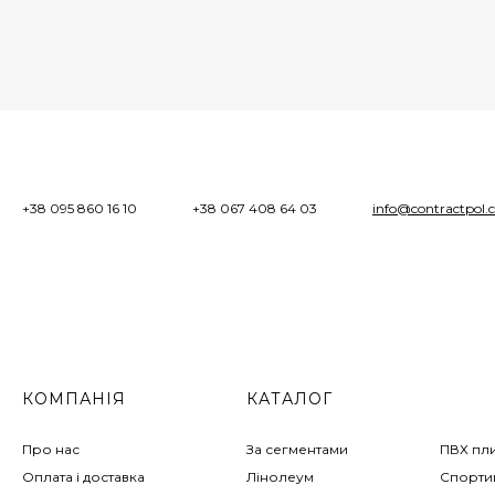
+38 095 860 16 10
+38 067 408 64 03
info@contractpol.
КОМПАНІЯ
КАТАЛОГ
Про нас
За сегментами
ПВХ пл
Оплата і доставка
Лінолеум
Спортив