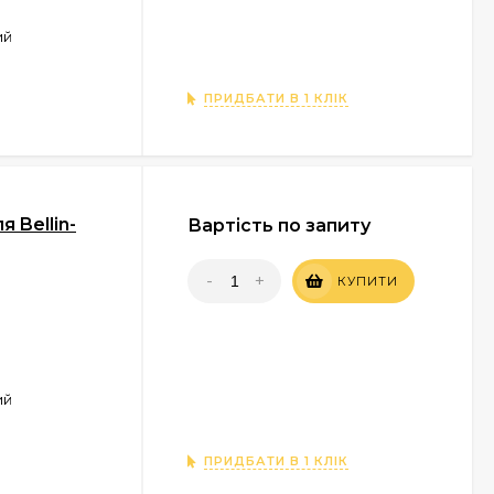
ий
ПРИДБАТИ В 1 КЛІК
 Bellin-
Вартість по запиту
-
+
КУПИТИ
ий
ПРИДБАТИ В 1 КЛІК